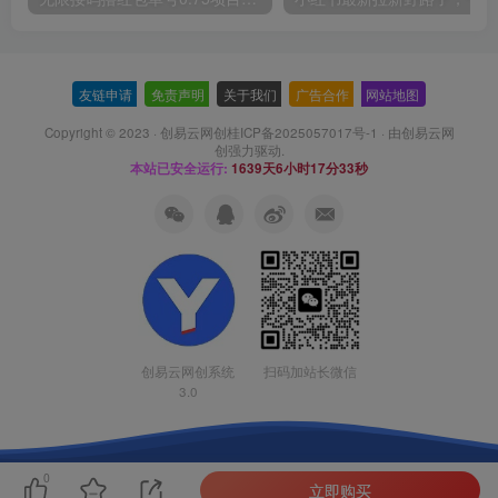
友链申请
-
免责声明
-
关于我们
-
广告合作
-
网站地图
Copyright © 2023 ·
创易云网创桂ICP备2025057017号-1
· 由
创易云网
创
强力驱动.
本站已安全运行:
1639天6小时17分34秒
扫码加站长微信
创易云网创系统
3.0
0
立即购买