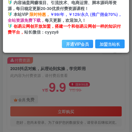
内容涵盖网赚项目、引流技术、电商运营、脚本源码等资
源，每日稳定更新20-30优质付费资源课程！
首页
创业课程
会员免费
正文
本站VIP
限时特惠，
￥99/年，￥129/永久 (推广佣金70%)，
全站资源免费下载，
每天更新，欢迎加入！
2025抖店对账，从理论到实操，学完即用
创易云网创开放加盟，搭建一个和创易云网创一样的知识付
费平台，
站长微信：cyyzy8
创易云
关注
1年前发布
开通VIP会员
加盟当站长
3
0
付费资源
2025抖店对账，从理论到实操，学完即用
此内容为付费资源，请付费后查看
9.9
限时特惠
99
Y币
Y币
免费
会员
立即购买
您好，您尚未登录。为了保护您的数据安全，请登录后继续浏览。