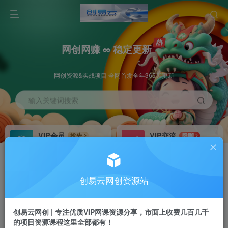
网创网赚 ∞ 稳定更新
网创资源&实战项目 全网首发全年365天更新
输入关键词搜索
VIP会员
VIP交流
抢先
群聊
免费下载全站资源
研究探讨更多创业项目路子。
VIP推广
招募站长
70%分佣
推荐
创易云网创资源站
会员专属推广链接
搭建同款网站，自己当老板
创易云网创 | 专注优质VIP网课资源分享，市面上收费几百几千
挂机
APP下载
项目
GO
的项目资源课程这里全部都有！
脚本卡密
站长V：cyyzy8