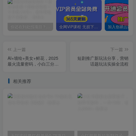
你还在到处找项目？还在当韭菜？我靠卖项目一个月收入5万+，曾经我也是个失败者。
全网VIP课程 无损下载~
上一篇
下一篇
AI+墙绘+美女+鲜花，2025
短剧推广新玩法分享，营销
最火流量密码，小白三分钟
话题玩法实操全流程
学会，N种变现渠道，月入
五位数
相关推荐
无限接码撸红包单号0.75项目无偿分享给你【揭秘】
小红