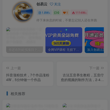
创易云
关注
1.8W+
0
1
1114W+
停下来休息的时候，不要忘记别人还在奔跑
你还在到处找项目？还在当韭菜？我靠卖项目一个月收入5万+，曾经我也是个失败者。
全网VIP课程 无损下载~
上一篇
下一篇
抖音涨粉技术，7个作品涨粉
古法五音养生教程，五音疗
4W，5分钟做一个作品
愈的视频的制作方法，2-4小
时就能学会，作者10天涨粉
10W
相关推荐