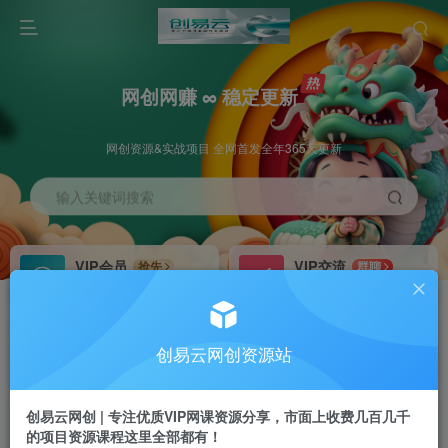
网创网赚 ∞ 稳定更新
网创资源&实战项目 全网首发全年365天更新
输入关键词搜索
VIP会员
VIP交流
抢先
群聊
免费下载全站资源
研究探讨更多创业项目路子。
VIP推广
招募站长
70%分佣
推荐
创易云网创资源站
会员专属推广链接
搭建同款网站，自己当老板
创易云网创 | 专注优质VIP网课资源分享，市面上收费几百几千
挂机
APP下载
项目
GO
的项目资源课程这里全部都有！
脚本卡密
站长V：cyyzy8