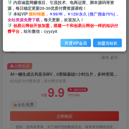
内容涵盖网赚项目、引流技术、电商运营、脚本源码等资
源，每日稳定更新20-30优质付费资源课程！
首页
创业课程
会员免费
正文
本站VIP
限时特惠，
￥99/年，￥129/永久 (推广佣金70%)，
全站资源免费下载，
每天更新，欢迎加入！
AI一键生成古风音乐MV，0剪辑基础1小时出片，
创易云网创开放加盟，搭建一个和创易云网创一样的知识付
费平台，
站长微信：cyyzy8
多种变现渠道，一部手机月入5位数
开通VIP会员
加盟当站长
创易云
关注
1年前发布
8
0
付费资源
AI一键生成古风音乐MV，0剪辑基础1小时出片，多种变现渠道，一部手机月入5位数
此内容为付费资源，请付费后查看
9.9
限时特惠
99
Y币
Y币
免费
会员
立即购买
您好，您尚未登录。为了保护您的数据安全，请登录后继续浏览。