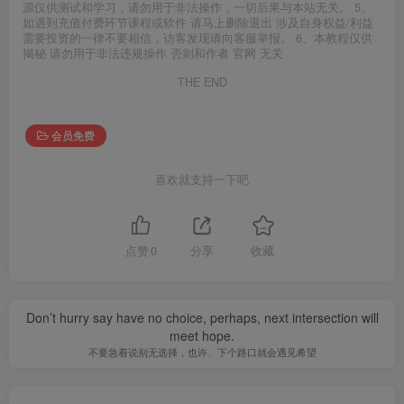
源仅供测试和学习，请勿用于非法操作，一切后果与本站无关。 5、
如遇到充值付费环节课程或软件 请马上删除退出 涉及自身权益/利益
需要投资的一律不要相信，访客发现请向客服举报。 6、本教程仅供
揭秘 请勿用于非法违规操作 否则和作者 官网 无关
THE END
会员免费
喜欢就支持一下吧
点赞
0
分享
收藏
Don’t hurry say have no choice, perhaps, next intersection will
meet hope.
不要急着说别无选择，也许、下个路口就会遇见希望