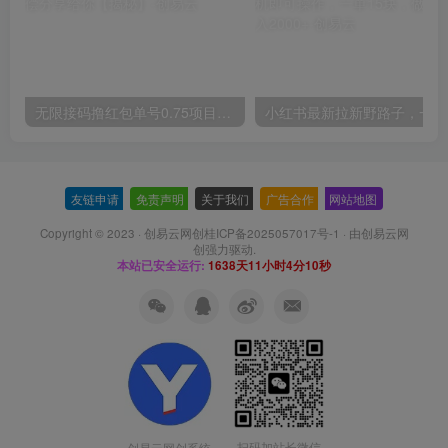
无限接码撸红包单号0.75项目无偿分享给你【揭秘】
小红
友链申请
-
免责声明
-
关于我们
-
广告合作
-
网站地图
Copyright © 2023 ·
创易云网创桂ICP备2025057017号-1
· 由
创易云网
创
强力驱动.
本站已安全运行:
1638天11小时4分10秒
扫码加站长微信
创易云网创系统