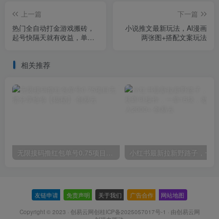
上一篇
下一篇
热门全自动打金游戏搬砖，
小说推文最新玩法，AI漫画
起号快隔天就有收益，单号
两张图+搭配文案玩法
日入200+，合适新手小白
【揭秘】
相关推荐
无限接码撸红包单号0.75项目无偿分享给你【揭秘】
小红
友链申请
-
免责声明
-
关于我们
-
广告合作
-
网站地图
Copyright © 2023 ·
创易云网创桂ICP备2025057017号-1
· 由
创易云网