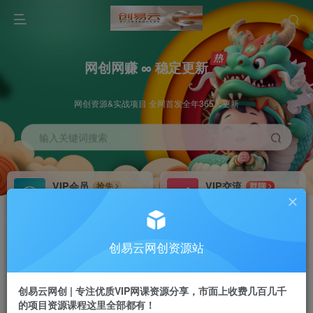
网创网赚 ∞ 稳定更新
网创资源&实战项目 全网首发全年365天更新
输入关键词搜索
VIP会员
VIP交流
抢先
群聊
免费下载全站资源
研究探讨更多创业项目路子。
VIP推广
招募站长
70%分佣
推荐
创易云网创资源站
会员专属推广链接
搭建同款网站，自己当老板
创易云网创 | 专注优质VIP网课资源分享，市面上收费几百几千
挂机
APP下载
项目
GO
的项目资源课程这里全部都有！
脚本卡密
站长V：cyyzy8