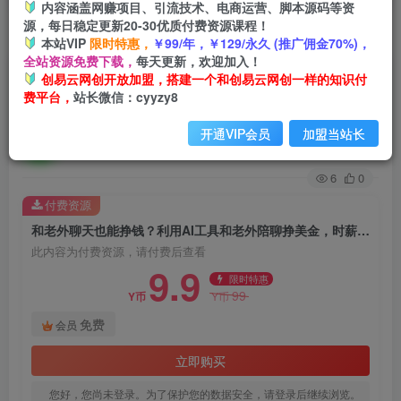
内容涵盖网赚项目、引流技术、电商运营、脚本源码等资
源，每日稳定更新20-30优质付费资源课程！
首页
创业课程
会员免费
正文
本站VIP
限时特惠，
￥99/年，￥129/永久 (推广佣金70%)，
全站资源免费下载，
每天更新，欢迎加入！
和老外聊天也能挣钱？利用AI工具和老外陪聊挣美
创易云网创开放加盟，搭建一个和创易云网创一样的知识付
费平台，
站长微信：cyyzy8
金，时薪可达20刀
开通VIP会员
加盟当站长
创易云
关注
1年前发布
6
0
付费资源
和老外聊天也能挣钱？利用AI工具和老外陪聊挣美金，时薪可达20刀
此内容为付费资源，请付费后查看
9.9
限时特惠
99
Y币
Y币
免费
会员
立即购买
您好，您尚未登录。为了保护您的数据安全，请登录后继续浏览。