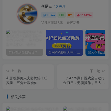
创易云
关注
1.8W+
0
1
1114W+
我只愿面朝大海，春暖花开
你还在到处找项目？还在当韭菜？我靠卖项目一个月收入5万+，曾经我也是个失败者。
全网VIP课程 无损下载~
上一篇
下一篇
AI唐朝胖美人夫妻搞笑涨粉
（14775期）游戏全自动打
实操，五分钟教会你
金项目，无脑操作，日入千
元，长期稳定收益
相关推荐