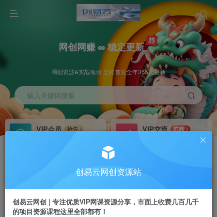
网创网赚 ∞ 稳定更新
网创资源&实战项目 全网首发全年365天更新
输入关键词搜索
VIP会员
VIP交流
抢先
群聊
免费下载全站资源
研究探讨更多创业项目路子。
VIP推广
招募站长
70%分佣
推荐
创易云网创资源站
会员专属推广链接
搭建同款网站，自己当老板
创易云网创 | 专注优质VIP网课资源分享，市面上收费几百几千
挂机
APP下载
项目
GO
的项目资源课程这里全部都有！
脚本卡密
站长V：cyyzy8