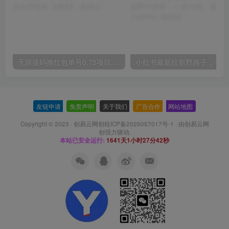
无限接码撸红包单号0.75项目无偿分享给你【揭秘】
小红
友链申请
-
免责声明
-
关于我们
-
广告合作
-
网站地图
Copyright © 2023 ·
创易云网创桂ICP备2025057017号-1
· 由
创易云网
创
强力驱动.
本站已安全运行:
1641天1小时27分43秒