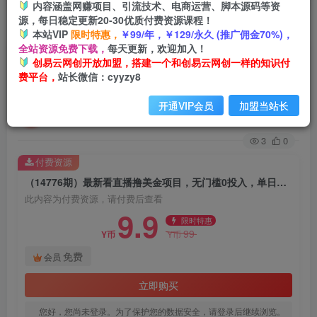
内容涵盖网赚项目、引流技术、电商运营、脚本源码等资
源，每日稳定更新20-30优质付费资源课程！
首页
创业课程
会员免费
正文
本站VIP
限时特惠，
￥99/年，￥129/永久 (推广佣金70%)，
全站资源免费下载，
每天更新，欢迎加入！
（14776期）最新看直播撸美金项目，无门槛0投
创易云网创开放加盟，搭建一个和创易云网创一样的知识付
费平台，
站长微信：cyyzy8
入，单日可达1000+，可批量复制
开通VIP会员
加盟当站长
创易云
关注
1年前发布
3
0
付费资源
（14776期）最新看直播撸美金项目，无门槛0投入，单日可达1000+，可批量复制
此内容为付费资源，请付费后查看
9.9
限时特惠
99
Y币
Y币
免费
会员
立即购买
您好，您尚未登录。为了保护您的数据安全，请登录后继续浏览。