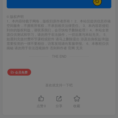
©
版权声明
1、本内容转载于网络，版权归原作者所有！ 2、本站仅提供信息存储
空间服务，不拥有所有权，不承担相关法律责任。 3、本内容若侵犯
到你的版权利益，请联系我们，会尽快给予删除处理！ 4、本站全资
源仅供测试和学习，请勿用于非法操作，一切后果与本站无关。 5、
如遇到充值付费环节课程或软件 请马上删除退出 涉及自身权益/利益
需要投资的一律不要相信，访客发现请向客服举报。 6、本教程仅供
揭秘 请勿用于非法违规操作 否则和作者 官网 无关
THE END
会员免费
喜欢就支持一下吧
点赞
0
分享
收藏