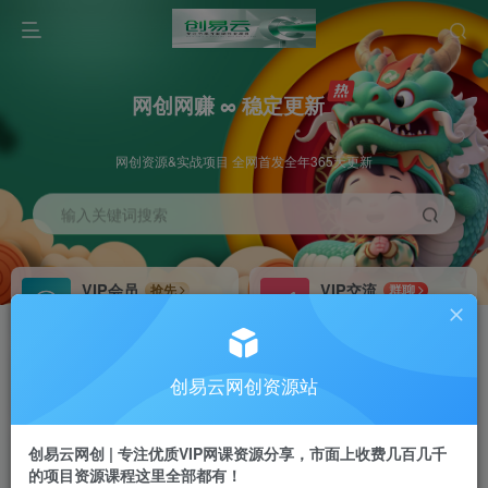
网创网赚 ∞ 稳定更新
网创资源&实战项目 全网首发全年365天更新
输入关键词搜索
VIP会员
VIP交流
抢先
群聊
免费下载全站资源
研究探讨更多创业项目路子。
VIP推广
招募站长
70%分佣
推荐
创易云网创资源站
会员专属推广链接
搭建同款网站，自己当老板
创易云网创 | 专注优质VIP网课资源分享，市面上收费几百几千
挂机
APP下载
项目
GO
的项目资源课程这里全部都有！
脚本卡密
站长V：cyyzy8