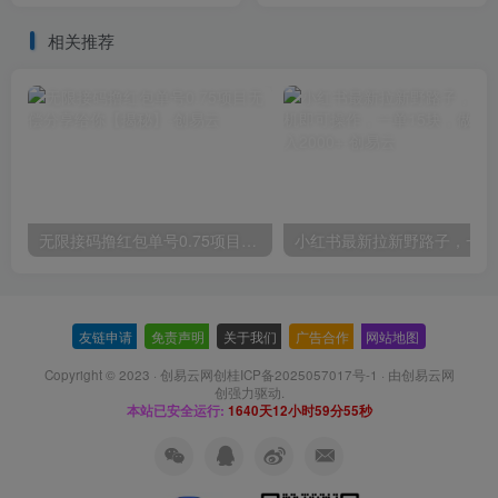
量破GMV
相关推荐
无限接码撸红包单号0.75项目无偿分享给你【揭秘】
小红
友链申请
-
免责声明
-
关于我们
-
广告合作
-
网站地图
Copyright © 2023 ·
创易云网创桂ICP备2025057017号-1
· 由
创易云网
创
强力驱动.
本站已安全运行:
1640天12小时59分56秒