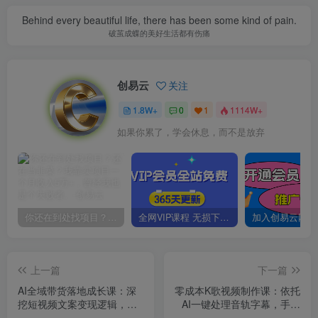
Behind every beautiful life, there has been some kind of pain.
破茧成蝶的美好生活都有伤痛
创易云
关注
1.8W+
0
1
1114W+
如果你累了，学会休息，而不是放弃
你还在到处找项目？还在当韭菜？我靠卖项目一个月收入5万+，曾经我也是个失败者。
全网VIP课程 无损下载~
上一篇
下一篇
AI全域带货落地成长课：深
零成本K歌视频制作课：依托
挖短视频文案变现逻辑，参
AI一键处理音轨字幕，手把
考实战案例搭建矩阵高效起
手教做出专属卡拉OK成片