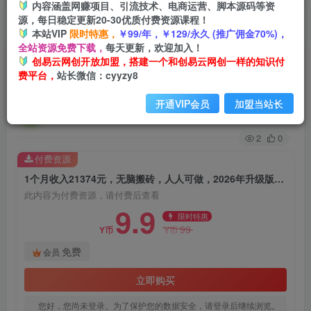
内容涵盖网赚项目、引流技术、电商运营、脚本源码等资
源，每日稳定更新20-30优质付费资源课程！
首页
创业课程
会员免费
正文
本站VIP
限时特惠，
￥99/年，￥129/永久 (推广佣金70%)，
全站资源免费下载，
每天更新，欢迎加入！
1个月收入21374元，无脑搬砖，人人可做，2026
创易云网创开放加盟，搭建一个和创易云网创一样的知识付
费平台，
站长微信：cyyzy8
年升级版Ai项目
开通VIP会员
加盟当站长
创易云
关注
1个月前发布
2
0
付费资源
1个月收入21374元，无脑搬砖，人人可做，2026年升级版Ai项目
此内容为付费资源，请付费后查看
9.9
限时特惠
99
Y币
Y币
免费
会员
立即购买
您好，您尚未登录。为了保护您的数据安全，请登录后继续浏览。