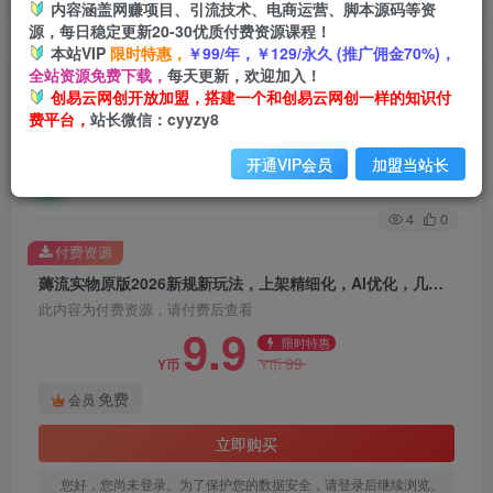
内容涵盖网赚项目、引流技术、电商运营、脚本源码等资
源，每日稳定更新20-30优质付费资源课程！
首页
创业课程
会员免费
正文
本站VIP
限时特惠，
￥99/年，￥129/永久 (推广佣金70%)，
全站资源免费下载，
每天更新，欢迎加入！
薅流实物原版2026新规新玩法，上架精细化，AI
创易云网创开放加盟，搭建一个和创易云网创一样的知识付
费平台，
站长微信：cyyzy8
优化，几天就能出单，单店月收益1k+
开通VIP会员
加盟当站长
创易云
关注
1个月前发布
4
0
付费资源
薅流实物原版2026新规新玩法，上架精细化，AI优化，几天就能出单，单店月收益1k+
此内容为付费资源，请付费后查看
9.9
限时特惠
99
Y币
Y币
免费
会员
立即购买
您好，您尚未登录。为了保护您的数据安全，请登录后继续浏览。