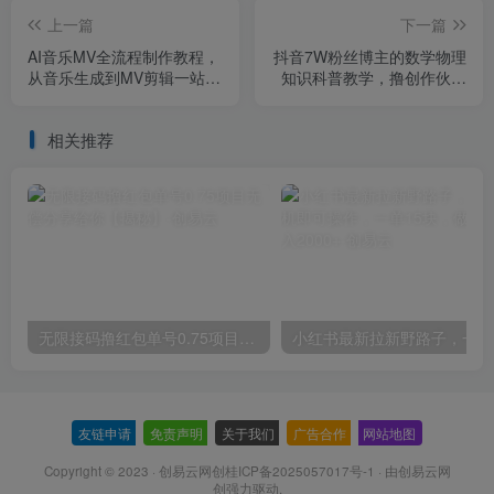
上一篇
下一篇
AI音乐MV全流程制作教程，
抖音7W粉丝博主的数学物理
从音乐生成到MV剪辑一站式
知识科普教学，撸创作伙伴
搞定，打造属于自己的虚拟
计划+收徒+商单等，单日收
歌手
益300-500
相关推荐
无限接码撸红包单号0.75项目无偿分享给你【揭秘】
小红
友链申请
-
免责声明
-
关于我们
-
广告合作
-
网站地图
Copyright © 2023 ·
创易云网创桂ICP备2025057017号-1
· 由
创易云网
创
强力驱动.