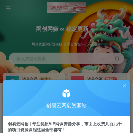
网创网赚 ∞ 稳定更新
网创资源&实战项目 全网首发全年365天更新
输入关键词搜索
VIP会员
VIP交流
抢先
群聊
免费下载全站资源
研究探讨更多创业项目路子。
VIP推广
招募站长
70%分佣
推荐
创易云网创资源站
会员专属推广链接
搭建同款网站，自己当老板
创易云网创 | 专注优质VIP网课资源分享，市面上收费几百几千
挂机
APP下载
项目
GO
的项目资源课程这里全部都有！
脚本卡密
站长V：cyyzy8