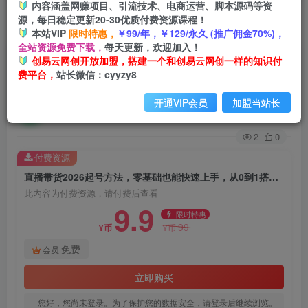
内容涵盖网赚项目、引流技术、电商运营、脚本源码等资
源，每日稳定更新20-30优质付费资源课程！
首页
创业课程
会员免费
正文
本站VIP
限时特惠，
￥99/年，￥129/永久 (推广佣金70%)，
全站资源免费下载，
每天更新，欢迎加入！
直播带货2026起号方法，零基础也能快速上手，
创易云网创开放加盟，搭建一个和创易云网创一样的知识付
费平台，
站长微信：cyyzy8
从0到1搭建高流速直播间
开通VIP会员
加盟当站长
创易云
关注
1个月前发布
2
0
付费资源
直播带货2026起号方法，零基础也能快速上手，从0到1搭建高流速直播间
此内容为付费资源，请付费后查看
9.9
限时特惠
99
Y币
Y币
免费
会员
立即购买
您好，您尚未登录。为了保护您的数据安全，请登录后继续浏览。