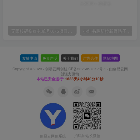
无限接码撸红包单号0.75项目无偿分享给你【揭秘】
小红
友链申请
-
免责声明
-
关于我们
-
广告合作
-
网站地图
Copyright © 2023 ·
创易云网创桂ICP备2025057017号-1
· 由
创易云网
创
强力驱动.
本站已安全运行:
1638天4小时40分11秒
扫码加站长微信
创易云网创系统