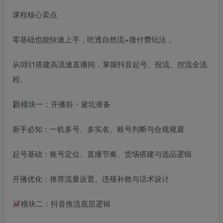
课程核心卖点
零基础也能快速上手，吃透自然流+微付费玩法，
从0到1搭建高流速直播间，掌握抖音起号、投流、控流全流
程。
模块一：开播前・避坑准备
新手必知：一机多号、多实名、账号判断与合规规避
起号基础：账号定位、直播节奏、货场搭建与选品逻辑
开播优化：推荐流量设置、违规补救与话术设计
模块二：抖音推流底层逻辑