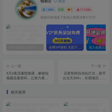
创易云
关注
1.8W+
0
1
1114W+
感谢你将我推下悬崖让我看清整片天空
你还在到处找项目？还在当韭菜？我靠卖项目一个月收入5万+，曾经我也是个失败者。
全网VIP课程 无损下载~
上一篇
下一篇
3天2夜流量陪跑课，解锁短
店群矩阵自动化打法，新平
视频流量密码，让努力看得
台当天300+，长期项目，保
见，让流量賺得到
姆级教程，26年爆炸玩法
【揭秘】
相关推荐