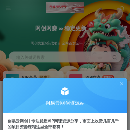
网创网赚 ∞ 稳定更新
网创资源&实战项目 全网首发全年365天更新
输入关键词搜索
VIP会员
VIP交流
抢先
群聊
免费下载全站资源
研究探讨更多创业项目路子。
VIP推广
招募站长
70%分佣
推荐
创易云网创资源站
会员专属推广链接
搭建同款网站，自己当老板
创易云网创 | 专注优质VIP网课资源分享，市面上收费几百几千
挂机
APP下载
项目
GO
的项目资源课程这里全部都有！
脚本卡密
站长V：cyyzy8