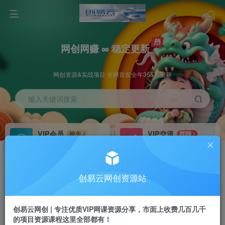
网创网赚 ∞ 稳定更新
网创资源&实战项目 全网首发全年365天更新
输入关键词搜索
VIP会员
VIP交流
抢先
群聊
免费下载全站资源
研究探讨更多创业项目路子。
VIP推广
招募站长
70%分佣
推荐
创易云网创资源站
会员专属推广链接
搭建同款网站，自己当老板
创易云网创 | 专注优质VIP网课资源分享，市面上收费几百几千
挂机
APP下载
项目
GO
的项目资源课程这里全部都有！
脚本卡密
站长V：cyyzy8