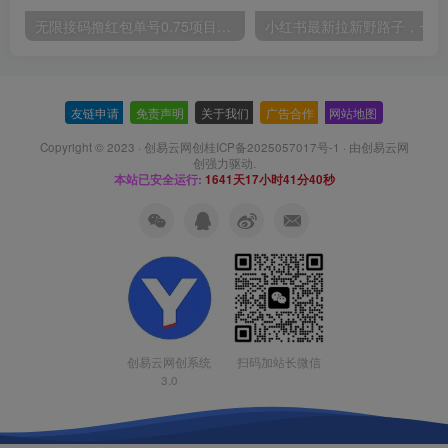
无限接码撸红包单号0.75项目无偿分享给你【揭秘】
小红
友链申请
-
免责声明
-
关于我们
-
广告合作
-
网站地图
Copyright © 2023 ·
创易云网创桂ICP备2025057017号-1
· 由
创易云网
创
强力驱动.
本站已安全运行:
1641天17小时41分41秒
扫码加站长微信
创易云网创系统
3.0