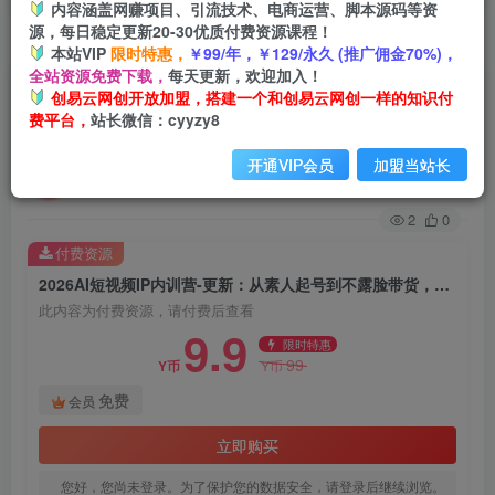
内容涵盖网赚项目、引流技术、电商运营、脚本源码等资
源，每日稳定更新20-30优质付费资源课程！
首页
创业课程
会员免费
正文
本站VIP
限时特惠，
￥99/年，￥129/永久 (推广佣金70%)，
全站资源免费下载，
每天更新，欢迎加入！
2026AI短视频IP内训营-更新：从素人起号到不露
创易云网创开放加盟，搭建一个和创易云网创一样的知识付
费平台，
站长微信：cyyzy8
脸带货，3天暴力起号全流程拆解
开通VIP会员
加盟当站长
创易云
关注
33天前发布
2
0
付费资源
2026AI短视频IP内训营-更新：从素人起号到不露脸带货，3天暴力起号全流程拆解
此内容为付费资源，请付费后查看
9.9
限时特惠
99
Y币
Y币
免费
会员
立即购买
您好，您尚未登录。为了保护您的数据安全，请登录后继续浏览。