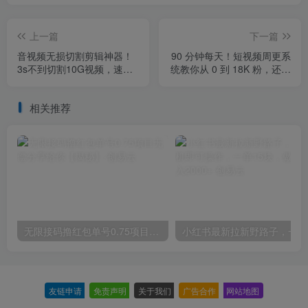
上一篇
下一篇
音视频无损切割剪辑神器！
90 分钟每天！短视频周更系
3s不到切割10G视频，速度
统教你从 0 到 18K 粉，还能
快到离谱，免费且开源，
单月赚 8000 块？【原创双
LosslessCut无损剪切
语字幕】
相关推荐
无限接码撸红包单号0.75项目无偿分享给你【揭秘】
小红
友链申请
-
免责声明
-
关于我们
-
广告合作
-
网站地图