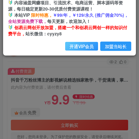
内容涵盖网赚项目、引流技术、电商运营、脚本源码等资
源，每日稳定更新20-30优质付费资源课程！
首页
创业课程
会员免费
正文
本站VIP
限时特惠，
￥99/年，￥129/永久 (推广佣金70%)，
全站资源免费下载，
每天更新，欢迎加入！
抖音千万粉丝博主的影视解说精选独家教学，干货
创易云网创开放加盟，搭建一个和创易云网创一样的知识付
费平台，
站长微信：cyyzy8
满满，掌握影视解说盈利密码(更新)
开通VIP会员
加盟当站长
创易云
关注
31天前发布
2
0
付费资源
抖音千万粉丝博主的影视解说精选独家教学，干货满满，掌握影视解说盈利密码(更新)
此内容为付费资源，请付费后查看
9.9
限时特惠
99
Y币
Y币
免费
会员
立即购买
您好，您尚未登录。为了保护您的数据安全，请登录后继续浏览。