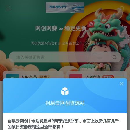
网创网赚 ∞ 稳定更新
网创资源&实战项目 全网首发全年365天更新
输入关键词搜索
VIP会员
VIP交流
抢先
群聊
免费下载全站资源
研究探讨更多创业项目路子。
VIP推广
招募站长
70%分佣
推荐
创易云网创资源站
会员专属推广链接
搭建同款网站，自己当老板
创易云网创 | 专注优质VIP网课资源分享，市面上收费几百几千
挂机
APP下载
项目
GO
的项目资源课程这里全部都有！
脚本卡密
站长V：cyyzy8