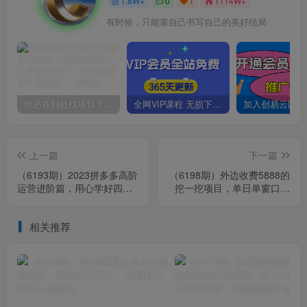
1.8W+
0
1
1114W+
有时候，只能靠自己书写自己的美好结局
你还在到处找项目？还在当韭菜？我靠卖项目一个月收入5万+，曾经我也是个失败者。
全网VIP课程 无损下载~
上一篇
下一篇
（6193期）2023拼多多高阶
（6198期）外边收费5888的
运营进阶篇，用心学好四
挖一挖项目，单日单窗口可
式，你就是下一位运营高手
挖出100米，全自动，可多
开
相关推荐