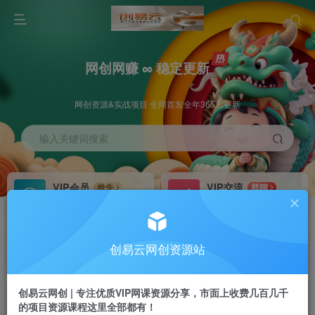
网创网赚 ∞ 稳定更新
网创资源&实战项目 全网首发全年365天更新
输入关键词搜索
VIP会员
VIP交流
抢先
群聊
免费下载全站资源
研究探讨更多创业项目路子。
VIP推广
招募站长
70%分佣
推荐
创易云网创资源站
会员专属推广链接
搭建同款网站，自己当老板
创易云网创 | 专注优质VIP网课资源分享，市面上收费几百几千
挂机
APP下载
项目
GO
的项目资源课程这里全部都有！
脚本卡密
站长V：cyyzy8