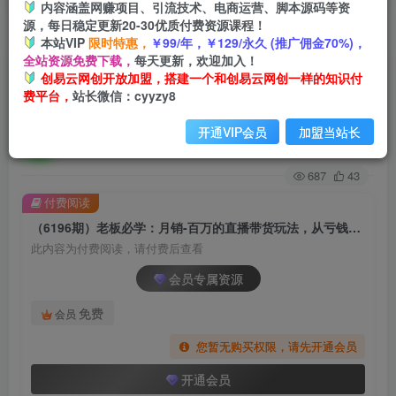
内容涵盖网赚项目、引流技术、电商运营、脚本源码等资
源，每日稳定更新20-30优质付费资源课程！
首页
创业课程
会员专属
正文
本站VIP
限时特惠，
￥99/年，￥129/永久 (推广佣金70%)，
全站资源免费下载，
每天更新，欢迎加入！
（6196期）老板必学：月销-百万的直播带货玩
创易云网创开放加盟，搭建一个和创易云网创一样的知识付
费平台，
站长微信：cyyzy8
法，从亏钱到月入50万，听这门就够了
开通VIP会员
加盟当站长
创易云
关注
2年前发布
687
43
付费阅读
（6196期）老板必学：月销-百万的直播带货玩法，从亏钱到月入50万，听这门就够了
此内容为付费阅读，请付费后查看
会员专属资源
免费
会员
您暂无购买权限，请先开通会员
开通会员