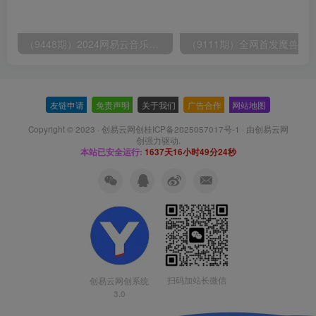
（9448期）2024网易云音乐人挂机项目，单机日入150+，无脑月入5000+
友链申请
-
免责声明
-
关于我们
-
广告合作
-
网站地图
Copyright © 2023 ·
创易云网创桂ICP备2025057017号-1
· 由
创易云网
创
强力驱动.
本站已安全运行:
1637天16小时49分24秒
扫码加站长微信
创易云网创系统
3.0