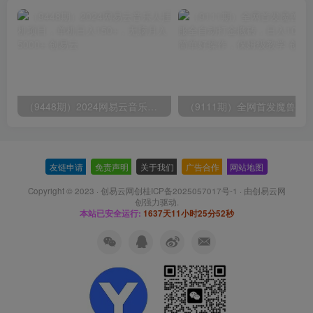
（9448期）2024网易云音乐人挂机项目，单机日入150+，无脑月入5000+
友链申请
-
免责声明
-
关于我们
-
广告合作
-
网站地图
Copyright © 2023 ·
创易云网创桂ICP备2025057017号-1
· 由
创易云网
创
强力驱动.
本站已安全运行:
1637天11小时25分52秒