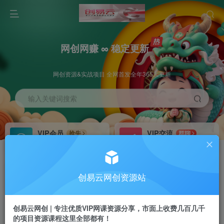
网创网赚 ∞ 稳定更新
网创资源&实战项目 全网首发全年365天更新
输入关键词搜索
VIP会员
VIP交流
抢先
群聊
免费下载全站资源
研究探讨更多创业项目路子。
VIP推广
招募站长
70%分佣
推荐
创易云网创资源站
会员专属推广链接
搭建同款网站，自己当老板
创易云网创 | 专注优质VIP网课资源分享，市面上收费几百几千
挂机
APP下载
项目
GO
的项目资源课程这里全部都有！
脚本卡密
站长V：cyyzy8