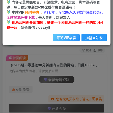
内容涵盖网赚项目、引流技术、电商运营、脚本源码等资
源，每日稳定更新20-30优质付费资源课程！
首页
创业课程
会员专属
正文
本站VIP
限时特惠，
￥99/年，￥129/永久 (推广佣金70%)，
全站资源免费下载，
每天更新，欢迎加入！
（6203期）零基础30分钟拥有自己的网站，日赚
创易云网创开放加盟，搭建一个和创易云网创一样的知识付
费平台，
站长微信：cyyzy8
1000+，开启你的网赚之路（教程+源码）
开通VIP会员
加盟当站长
创易云
关注
2年前发布
851
108
付费阅读
（6203期）零基础30分钟拥有自己的网站，日赚1000+，开启你的网赚之路（教程+源码）
此内容为付费阅读，请付费后查看
会员专属资源
免费
会员
您暂无购买权限，请先开通会员
开通会员