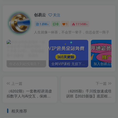
创易云
关注
1.8W+
0
1
1114W+
人生就像一杯茶，不会苦一辈子，但总会苦一阵子
你还在到处找项目？还在当韭菜？我靠卖项目一个月收入5万+，曾经我也是个失败者。
全网VIP课程 无损下载~
上一篇
下一篇
（6202期）一套教程讲清虚
（6205期）千川投放速成培
拟数字人与AI交互，保姆级
训班【2023新版】底层框架
AI教程，从小白到专家
策略实操讲解，认知加实操
为一体
相关推荐