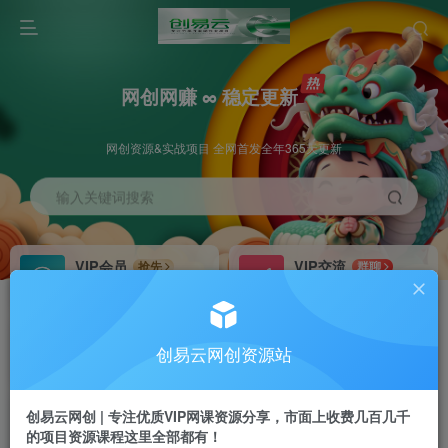
网创网赚 ∞ 稳定更新
网创资源&实战项目 全网首发全年365天更新
输入关键词搜索
VIP会员
VIP交流
抢先
群聊
免费下载全站资源
研究探讨更多创业项目路子。
VIP推广
招募站长
70%分佣
推荐
创易云网创资源站
会员专属推广链接
搭建同款网站，自己当老板
创易云网创 | 专注优质VIP网课资源分享，市面上收费几百几千
挂机
APP下载
项目
GO
的项目资源课程这里全部都有！
脚本卡密
站长V：cyyzy8