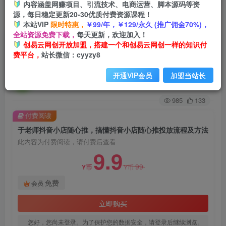
内容涵盖网赚项目、引流技术、电商运营、脚本源码等资
源，每日稳定更新20-30优质付费资源课程！
首页
创业课程
会员免费
正文
本站VIP
限时特惠，
￥99/年，￥129/永久 (推广佣金70%)，
全站资源免费下载，
每天更新，欢迎加入！
于老师抖音小店随心推，搞懂抖音小店随心推投放
创易云网创开放加盟，搭建一个和创易云网创一样的知识付
费平台，
站长微信：cyyzy8
流程及方法
开通VIP会员
加盟当站长
创易云
关注
2年前发布
985
133
付费阅读
于老师抖音小店随心推，搞懂抖音小店随心推投放流程及方法
此内容为付费阅读，请付费后查看
9.9
99
Y币
Y币
免费
会员
立即购买
您好，您尚未登录。为了保护您的数据安全，请登录后继续浏览。