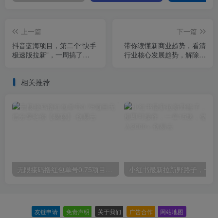
上一篇
下一篇
抖音蓝海项目，第二个“快手
带你读懂新商业趋势，看清
极速版拉新”，一周搞了
行业核心发展趋势，解除商
7000+【揭秘】
业信息差桎梏
相关推荐
无限接码撸红包单号0.75项目无偿分享给你【揭秘】
小红
友链申请
-
免责声明
-
关于我们
-
广告合作
-
网站地图