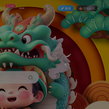
日入2K
网站
发布
开通会员