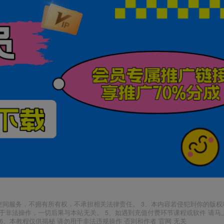
空间服务，不拥有所有权，不承担相关法律责任。 3、本内容若侵犯到你的版权
于非法操作，一切后果与本站无关。 5、如遇到充值付费环节课程或软件 请马
6、本教程仅供揭秘 请勿用于非法违规操作 否则和作者 官网 无关