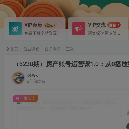
VIP会员
VIP交流
抢先
群聊
免费下载全站资源
研究探讨更多创业项目路子。
首页
创业课程
会员专属
正文
（6230期）房产账号运营课1.0：从0
创易云
2年前发布
付费阅读