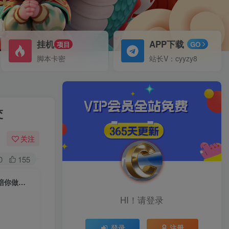
挂机
APP下载
项目
GO
脚本卡密
站长V：cyyzy8
交
关注
0
155
（6230期）房产账号运营课1.0：从0播放到10w播放，教你做垂直账号，陪你做房产成交
HI！请登录
登录
注册