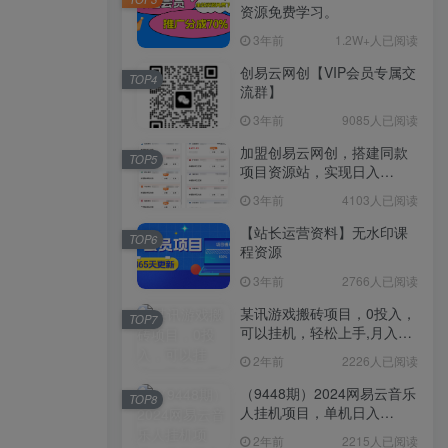
资源免费学习。
3年前
1.2W+人已阅读
创易云网创【VIP会员专属交
TOP4
流群】
3年前
9085人已阅读
加盟创易云网创，搭建同款
TOP5
项目资源站，实现日入
2000+
3年前
4103人已阅读
【站长运营资料】无水印课
TOP6
程资源
3年前
2766人已阅读
某讯游戏搬砖项目，0投入，
TOP7
可以挂机，轻松上手,月入
3000+上不封顶
2年前
2226人已阅读
（9448期）2024网易云音乐
TOP8
人挂机项目，单机日入
150+，无脑月入5000+
2年前
2215人已阅读