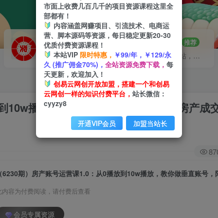
市面上收费几百几千的项目资源课程这里全
部都有！
内容涵盖网赚项目、引流技术、电商运
营、脚本源码等资源，每日稳定更新20-30
VIP推广
招募站长
70%分佣
推荐
优质付费资源课程！
本站VIP
限时特惠，
￥99/年，￥129/永
会员专属推广链接
搭建同款网站，自己当老板
久 (推广佣金70%)，
全站资源免费下载，
每
天更新，欢迎加入！
创易云网创开放加盟，搭建一个和创易
云网创一样的知识付费平台，
站长微信：
cyyzy8
播放到10w播放，教你做垂直账号，陪你做房产成
开通VIP会员
加盟当站长
87
此内容为付费阅读，请付费后查看
会员专属资源