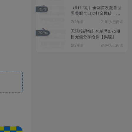
（9111期）全网首发魔兽世
TOP9
界美服全自动打金搬砖，日
入1000+，简单好操作，保
2年前
2151人已阅读
姆级教学
无限接码撸红包单号0.75项
TOP10
目无偿分享给你【揭秘】
2年前
2104人已阅读