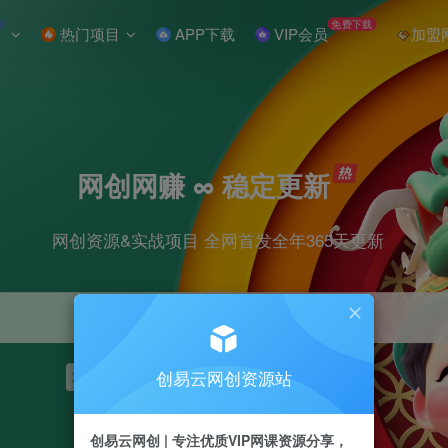
W
免费下载
热门项目
APP下载
VIP会员
加盟
网创网赚 ∞ 稳定更新
网创资源&实战项目 全网首发全年365天更新
创易云网创资源站
项目
抖音
引流
短视频
剪辑
小红书
创易云网创 | 专注优质VIP网课资源分享，