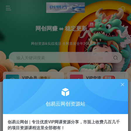
网创网赚 ∞ 稳定更新
网创资源&实战项目 全网首发全年365天更新
输入关键词搜索
VIP会员
VIP交流
抢先
群聊
免费下载全站资源
研究探讨更多创业项目路子。
VIP推广
招募站长
70%分佣
推荐
创易云网创资源站
会员专属推广链接
搭建同款网站，自己当老板
创易云网创 | 专注优质VIP网课资源分享，市面上收费几百几千
挂机
APP下载
项目
GO
的项目资源课程这里全部都有！
脚本卡密
站长V：cyyzy8