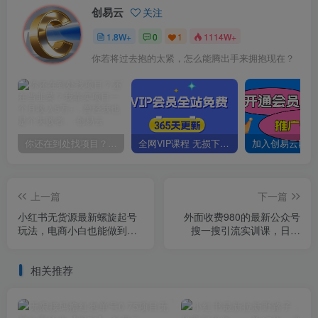
创易云
关注
1.8W+
0
1
1114W+
你若将过去抱的太紧，怎么能腾出手来拥抱现在？
你还在到处找项目？还在当韭菜？我靠卖项目一个月收入5万+，曾经我也是个失败者。
全网VIP课程 无损下载~
上一篇
下一篇
小红书无货源最新螺旋起号
外面收费980的最新公众号
玩法，电商小白也能做到单
搜一搜引流实训课，日引
号上万（价值3980元）
200+
相关推荐