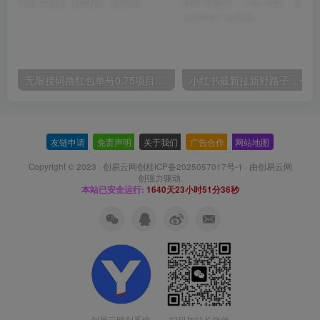
无限接码撸红包单号0.75项目无偿分享给你【揭秘】
小红
友链申请
-
免责声明
-
关于我们
-
广告合作
-
网站地图
Copyright © 2023 ·
创易云网创桂ICP备2025057017号-1
· 由
创易云网
创
强力驱动.
本站已安全运行:
1640天23小时51分37秒
扫码加站长微信