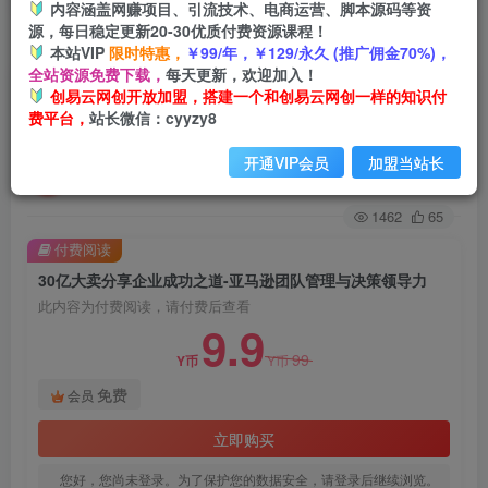
内容涵盖网赚项目、引流技术、电商运营、脚本源码等资
源，每日稳定更新20-30优质付费资源课程！
首页
创业课程
会员免费
正文
本站VIP
限时特惠，
￥99/年，￥129/永久 (推广佣金70%)，
全站资源免费下载，
每天更新，欢迎加入！
30亿大卖分享企业成功之道-亚马逊团队管理与决
创易云网创开放加盟，搭建一个和创易云网创一样的知识付
费平台，
站长微信：cyyzy8
策领导力
开通VIP会员
加盟当站长
创易云
关注
2年前发布
1462
65
付费阅读
30亿大卖分享企业成功之道-亚马逊团队管理与决策领导力
此内容为付费阅读，请付费后查看
9.9
99
Y币
Y币
免费
会员
立即购买
您好，您尚未登录。为了保护您的数据安全，请登录后继续浏览。