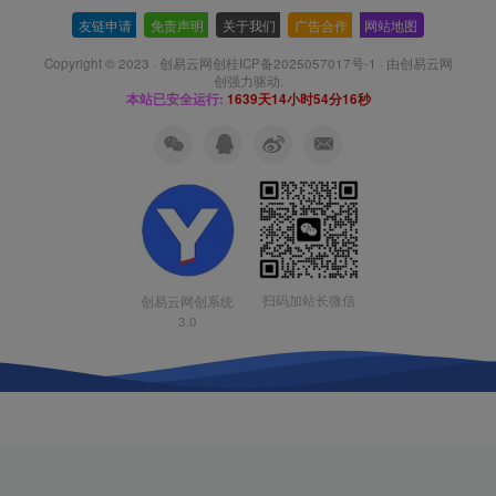
友链申请
-
免责声明
-
关于我们
-
广告合作
-
网站地图
Copyright © 2023 ·
创易云网创桂ICP备2025057017号-1
· 由
创易云网
创
强力驱动.
本站已安全运行:
1639天14小时54分17秒
扫码加站长微信
创易云网创系统
3.0