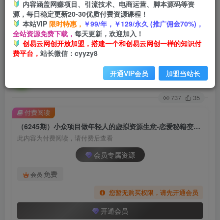
内容涵盖网赚项目、引流技术、电商运营、脚本源码等资
源，每日稳定更新20-30优质付费资源课程！
首页
创业课程
会员专属
正文
本站VIP
限时特惠，
￥99/年，￥129/永久 (推广佣金70%)，
全站资源免费下载，
每天更新，欢迎加入！
（6245期）小众项目做年轻人的虚拟资源生意-恋
创易云网创开放加盟，搭建一个和创易云网创一样的知识付
费平台，
站长微信：cyyzy8
爱秘籍变现方法（教程+资源）
开通VIP会员
加盟当站长
创易云
关注
2年前发布
737
35
付费阅读
（6245期）小众项目做年轻人的虚拟资源生意-恋爱秘籍变现方法（教程+资源）
此内容为付费阅读，请付费后查看
会员专属资源
免费
会员
您暂无购买权限，请先开通会员
开通会员