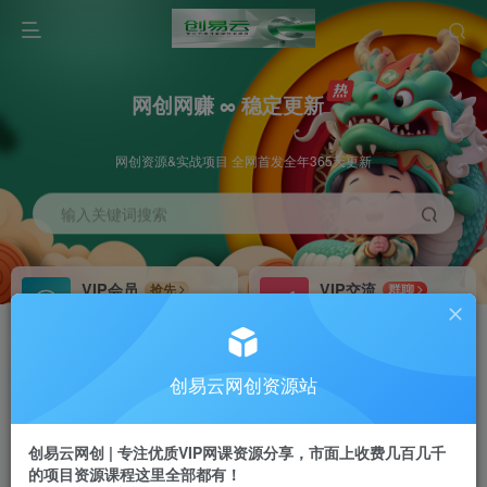
网创网赚 ∞ 稳定更新
网创资源&实战项目 全网首发全年365天更新
输入关键词搜索
VIP会员
VIP交流
抢先
群聊
免费下载全站资源
研究探讨更多创业项目路子。
VIP推广
招募站长
70%分佣
推荐
创易云网创资源站
会员专属推广链接
搭建同款网站，自己当老板
创易云网创 | 专注优质VIP网课资源分享，市面上收费几百几千
挂机
APP下载
项目
GO
的项目资源课程这里全部都有！
脚本卡密
站长V：cyyzy8