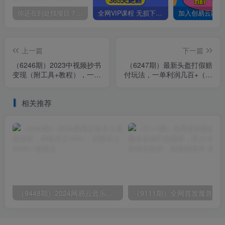
你还在到处找项目？还在当韭菜？我靠卖项目一个月收入5万+，曾经我也是个失败者。
全网VIP课程 无损下载~
上一篇
下一篇
（6246期）2023中视频抄书
（6247期）最新头盔打假赔
变现（附工具+教程），一天
付玩法，一单利润几百+（仅
300+，特别适合新手操作的
揭秘）
副业
相关推荐
（9448期）2024网易云音乐人挂机项目，单机日入150+，无脑月入5000+