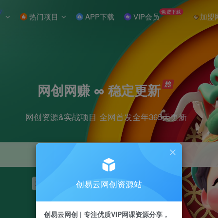
W
免费下载
热门项目
APP下载
VIP会员
加盟
网创网赚 ∞ 稳定更新
网创资源&实战项目 全网首发全年365天更新
创易云网创资源站
项目
抖音
引流
短视频
剪辑
小红书
创易云网创 | 专注优质VIP网课资源分享，