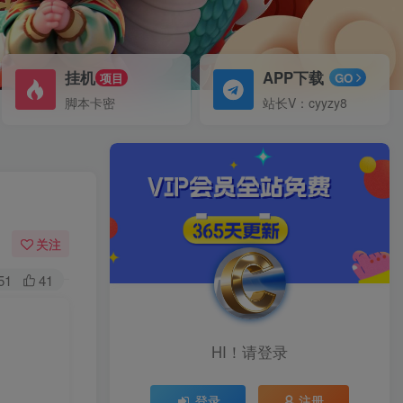
挂机
APP下载
项目
GO
脚本卡密
站长V：cyyzy8
关注
51
41
HI！请登录
登录
注册