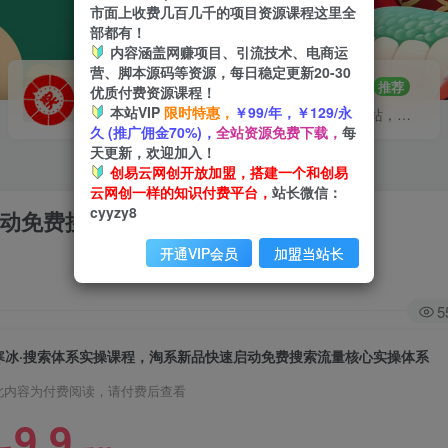
市面上收费几百几千的项目资源课程这里全
部都有！
内容涵盖网赚项目、引流技术、电商运
营、脚本源码等资源，每日稳定更新20-30
VIP推广
招募站长
70%分佣
推荐
优质付费资源课程！
本站VIP
限时特惠，
￥99/年，￥129/永
会员专属推广链接
搭建同款网站，自己当老板
久 (推广佣金70%)，
全站资源免费下载，
每
天更新，欢迎加入！
创易云网创开放加盟，搭建一个和创易
云网创一样的知识付费平台，
站长微信：
cyyzy8
启动免费搜索流量核心实操体系
开通VIP会员
加盟当站长
5
寒冰·搜索体系实操课程，淘系新品快速启动免费搜索流量核心实操体系
此内容为付费阅读，请付费后查看
9.9