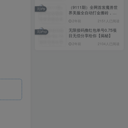
（9111期）全网首发魔兽世
TOP9
界美服全自动打金搬砖，日
入1000+，简单好操作，保
2年前
2151人已阅读
姆级教学
无限接码撸红包单号0.75项
TOP10
目无偿分享给你【揭秘】
2年前
2104人已阅读