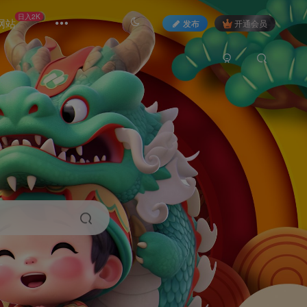
日入2K
网站
发布
开通会员