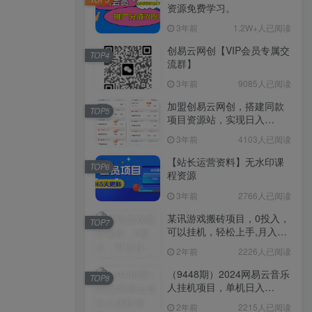
资源免费学习。
3年前
1.2W+人已阅读
创易云网创【VIP会员专属交
TOP4
流群】
3年前
9085人已阅读
加盟创易云网创，搭建同款
TOP5
项目资源站，实现日入
2000+
3年前
4103人已阅读
【站长运营资料】无水印课
TOP6
程资源
3年前
2766人已阅读
某讯游戏搬砖项目，0投入，
TOP7
可以挂机，轻松上手,月入
3000+上不封顶
2年前
2226人已阅读
（9448期）2024网易云音乐
TOP8
人挂机项目，单机日入
150+，无脑月入5000+
2年前
2215人已阅读