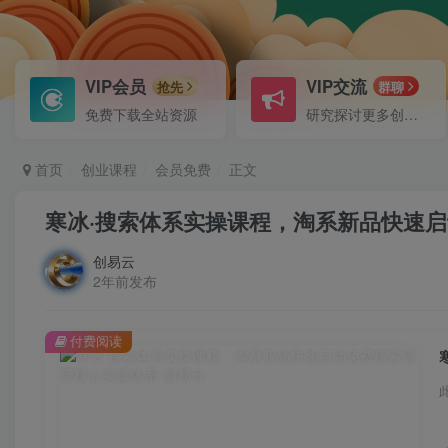
VIP会员
VIP交流
抢先
群聊
免费下载全站资源
研究探讨更多创业项目路子。
首页
创业课程
会员免费
正文
寒冰·搜索体系实操课程，淘系新品快速
创易云
2年前发布
付费阅读