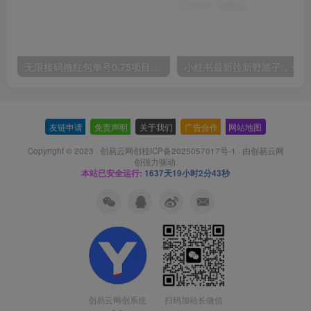
无限接码撸红包单号0.75项目无偿分享给你【揭秘】
小红
友链申请
-
免责声明
-
关于我们
-
广告合作
-
网站地图
Copyright © 2023 ·
创易云网创桂ICP备2025057017号-1
· 由
创易云网
创
强力驱动.
本站已安全运行:
1637天19小时2分43秒
扫码加站长微信
创易云网创系统