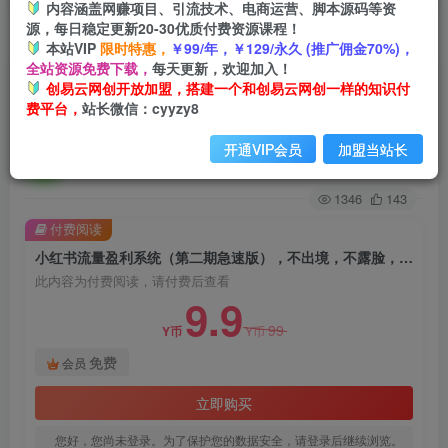
内容涵盖网赚项目、引流技术、电商运营、脚本源码等资
源，每日稳定更新20-30优质付费资源课程！
首页
创业课程
会员免费
正文
本站VIP
限时特惠，
￥99/年，￥129/永久 (推广佣金70%)，
全站资源免费下载，
每天更新，欢迎加入！
小红书流量盈利系统（第二期急速版），不出境，
创易云网创开放加盟，搭建一个和创易云网创一样的知识付
费平台，
站长微信：cyyzy8
不露脸，轻松把流量变成米
开通VIP会员
加盟当站长
创易云
关注
2年前发布
1346
143
付费阅读
小红书流量盈利系统（第二期急速版），不出境，不露脸，轻松把流量变成米
此内容为付费阅读，请付费后查看
9.9
99
Y币
Y币
免费
会员
立即购买
您好，您尚未登录。为了保护您的数据安全，请登录后继续浏览。