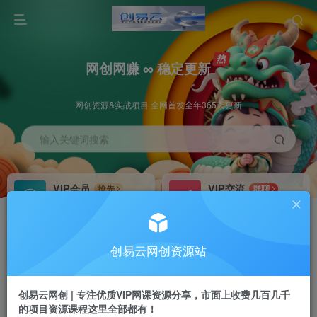
网创网赚 ∞ 稳定更新
网创资源&实战项目 全网首发全年365天更新
输入关键词搜索
VIP会员
VIP交流
抢先
群聊
免费下载全站资源
研究探讨更多创业项目路子。
VIP推广
招募站长
70%分佣
推荐
创易云网创资源站
会员专属推广链接
搭建同款网站，自己当老板
创易云网创 | 专注优质VIP网课资源分享，市面上收费几百几千
挂机
APP下载
项目
GO
的项目资源课程这里全部都有！
脚本卡密
站长V：cyyzy8