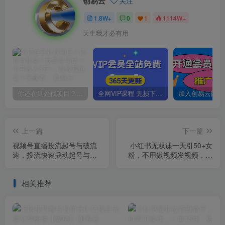
创易云
关注
1.8W+
0
1
1114W+
天生我才必有用
你还在到处找项目？还在当韭菜？我靠卖项目一个月收入5万+，曾经我也是个失败者。
全网VIP课程 无损下载~
上一篇
下一篇
视频号直播投流起号与破流
小红书无双课一天引50+女
速，投流快速撬动起号与破
粉，不用做视频发视频，小
流速抢流，深度拆解视频号
白也很容易上手拿到结果
投流模型与玩法
【仅揭秘】
相关推荐