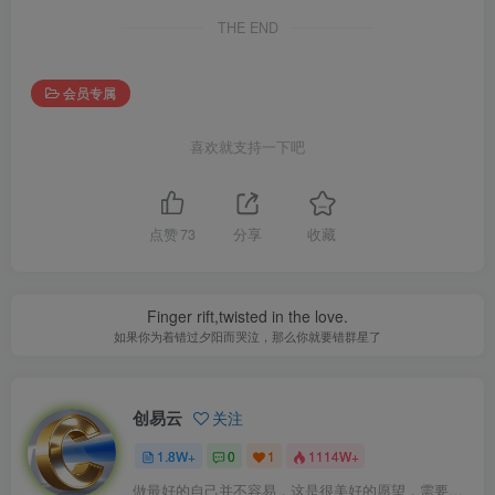
THE END
会员专属
喜欢就支持一下吧
点赞
73
分享
收藏
Finger rift,twisted in the love.
如果你为着错过夕阳而哭泣，那么你就要错群星了
创易云
关注
1.8W+
0
1
1114W+
做最好的自己并不容易，这是很美好的愿望，需要耐心、坚持和毅力