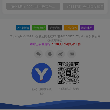
（9448期）2024网易云音乐人挂机项目，单机日入150+，无脑月入5000+
友链申请
-
免责声明
-
关于我们
-
广告合作
-
网站地图
Copyright © 2023 ·
创易云网创桂ICP备2025057017号-1
· 由
创易云网
创
强力驱动.
本站已安全运行:
1638天9小时3分20秒
扫码加站长微信
创易云网创系统
3.0