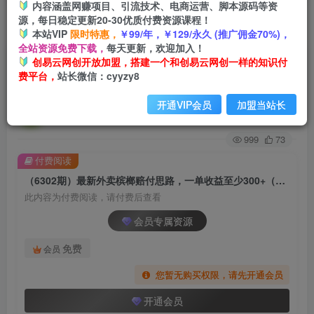
内容涵盖网赚项目、引流技术、电商运营、脚本源码等资
源，每日稳定更新20-30优质付费资源课程！
首页
创业课程
会员专属
正文
本站VIP
限时特惠，
￥99/年，￥129/永久 (推广佣金70%)，
全站资源免费下载，
每天更新，欢迎加入！
（6302期）最新外卖槟榔赔付思路，一单收益至
创易云网创开放加盟，搭建一个和创易云网创一样的知识付
费平台，
站长微信：cyyzy8
少300+（仅揭秘）
开通VIP会员
加盟当站长
创易云
关注
2年前发布
999
73
付费阅读
（6302期）最新外卖槟榔赔付思路，一单收益至少300+（仅揭秘）
此内容为付费阅读，请付费后查看
会员专属资源
免费
会员
您暂无购买权限，请先开通会员
开通会员