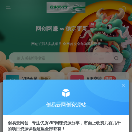
网创网赚 ∞ 稳定更新
网创资源&实战项目 全网首发全年365天更新
输入关键词搜索
VIP会员
VIP交流
抢先
群聊
免费下载全站资源
研究探讨更多创业项目路子。
VIP推广
招募站长
70%分佣
推荐
创易云网创资源站
会员专属推广链接
搭建同款网站，自己当老板
创易云网创 | 专注优质VIP网课资源分享，市面上收费几百几千
挂机
APP下载
项目
GO
的项目资源课程这里全部都有！
脚本卡密
站长V：cyyzy8