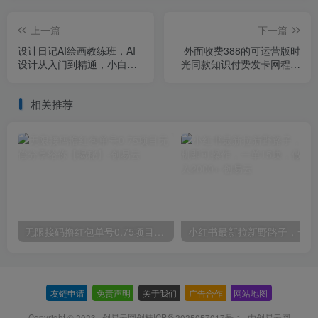
上一篇
下一篇
设计日记AI绘画教练班，AI
外面收费388的可运营版时
设计从入门到精通，小白也
光同款知识付费发卡网程序
可轻松上手
搭建【全套源码+搭建教程】
相关推荐
无限接码撸红包单号0.75项目无偿分享给你【揭秘】
小红
友链申请
-
免责声明
-
关于我们
-
广告合作
-
网站地图
Copyright © 2023 ·
创易云网创桂ICP备2025057017号-1
· 由
创易云网