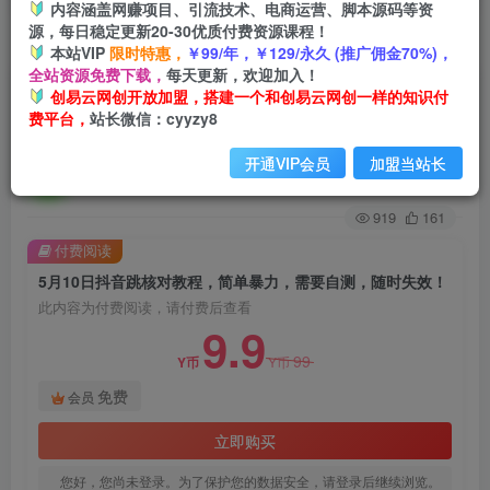
内容涵盖网赚项目、引流技术、电商运营、脚本源码等资
源，每日稳定更新20-30优质付费资源课程！
首页
创业课程
会员免费
正文
本站VIP
限时特惠，
￥99/年，￥129/永久 (推广佣金70%)，
全站资源免费下载，
每天更新，欢迎加入！
5月10日抖音跳核对教程，简单暴力，需要自测，
创易云网创开放加盟，搭建一个和创易云网创一样的知识付
费平台，
站长微信：cyyzy8
随时失效！
开通VIP会员
加盟当站长
创易云
关注
2年前发布
919
161
付费阅读
5月10日抖音跳核对教程，简单暴力，需要自测，随时失效！
此内容为付费阅读，请付费后查看
9.9
99
Y币
Y币
免费
会员
立即购买
您好，您尚未登录。为了保护您的数据安全，请登录后继续浏览。