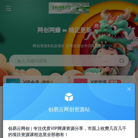
网创网赚 ∞ 稳定更新
网创资源&实战项目 全网首发全年365天更新
输入关键词搜索
VIP会员
VIP交流
抢先
群聊
免费下载全站资源
研究探讨更多创业项目路子。
VIP推广
招募站长
70%分佣
推荐
创易云网创资源站
会员专属推广链接
搭建同款网站，自己当老板
创易云网创 | 专注优质VIP网课资源分享，市面上收费几百几千
挂机
APP下载
项目
GO
的项目资源课程这里全部都有！
脚本卡密
站长V：cyyzy8