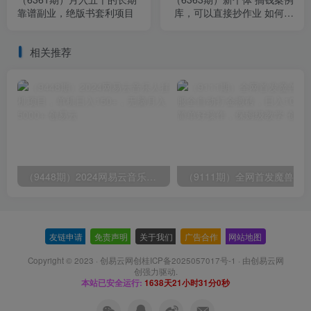
靠谱副业，绝版书套利项目
库，可以直接抄作业 如何赚
到第一个100w（29节视频
+文档）
相关推荐
（9448期）2024网易云音乐人挂机项目，单机日入150+，无脑月入5000+
友链申请
-
免责声明
-
关于我们
-
广告合作
-
网站地图
Copyright © 2023 ·
创易云网创桂ICP备2025057017号-1
· 由
创易云网
创
强力驱动.
本站已安全运行:
1638天21小时31分1秒