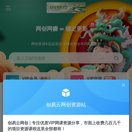
网创网赚 ∞ 稳定更新
网创资源&实战项目 全网首发全年365天更新
输入关键词搜索
VIP会员
VIP交流
抢先
群聊
免费下载全站资源
研究探讨更多创业项目路子。
VIP推广
招募站长
70%分佣
推荐
创易云网创资源站
会员专属推广链接
搭建同款网站，自己当老板
创易云网创 | 专注优质VIP网课资源分享，市面上收费几百几千
挂机
APP下载
项目
GO
的项目资源课程这里全部都有！
脚本卡密
站长V：cyyzy8