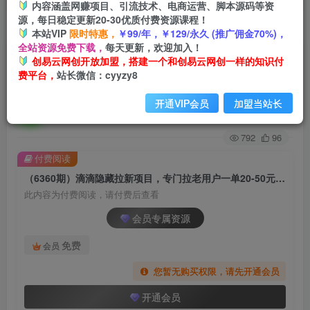
内容涵盖网赚项目、引流技术、电商运营、脚本源码等资
源，每日稳定更新20-30优质付费资源课程！
首页
创业课程
会员专属
正文
本站VIP
限时特惠，
￥99/年，￥129/永久 (推广佣金70%)，
全站资源免费下载，
每天更新，欢迎加入！
（6360期）滴滴隐藏拉新项目，专门拉老用户一
创易云网创开放加盟，搭建一个和创易云网创一样的知识付
费平台，
站长微信：cyyzy8
单20-50元奖励，提供入口和玩法教程
开通VIP会员
加盟当站长
创易云
关注
2年前发布
792
96
付费阅读
（6360期）滴滴隐藏拉新项目，专门拉老用户一单20-50元奖励，提供入口和玩法教程
此内容为付费阅读，请付费后查看
会员专属资源
免费
会员
您暂无购买权限，请先开通会员
开通会员