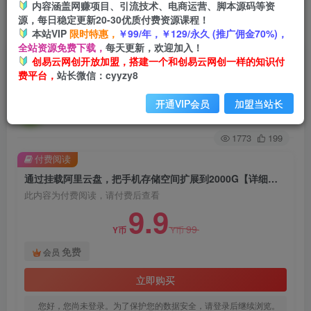
内容涵盖网赚项目、引流技术、电商运营、脚本源码等资
源，每日稳定更新20-30优质付费资源课程！
首页
创业课程
会员免费
正文
本站VIP
限时特惠，
￥99/年，￥129/永久 (推广佣金70%)，
全站资源免费下载，
每天更新，欢迎加入！
通过挂载阿里云盘，把手机存储空间扩展到
创易云网创开放加盟，搭建一个和创易云网创一样的知识付
费平台，
站长微信：cyyzy8
2000G【详细教程】
开通VIP会员
加盟当站长
创易云
关注
2年前发布
1773
199
付费阅读
通过挂载阿里云盘，把手机存储空间扩展到2000G【详细教程】
此内容为付费阅读，请付费后查看
9.9
99
Y币
Y币
免费
会员
立即购买
您好，您尚未登录。为了保护您的数据安全，请登录后继续浏览。