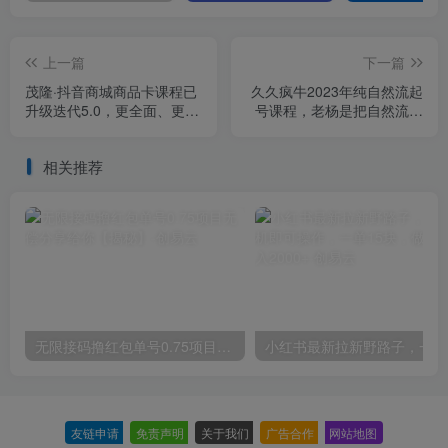
上一篇
下一篇
茂隆·抖音商城商品卡课程已
久久疯牛2023年纯自然流起
升级迭代5.0，更全面、更清
号课程，老杨是把自然流玩
晰的运营攻略，满满干货，
明白的人，可以闭眼上车（5
教你玩转商品卡！
月更新）
相关推荐
无限接码撸红包单号0.75项目无偿分享给你【揭秘】
小红
友链申请
-
免责声明
-
关于我们
-
广告合作
-
网站地图