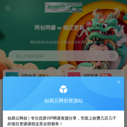
网创网赚 ∞ 稳定更新
网创资源&实战项目 全网首发全年365天更新
输入关键词搜索
VIP会员
VIP交流
抢先
群聊
免费下载全站资源
研究探讨更多创业项目路子。
VIP推广
招募站长
70%分佣
推荐
创易云网创资源站
会员专属推广链接
搭建同款网站，自己当老板
创易云网创 | 专注优质VIP网课资源分享，市面上收费几百几千
挂机
APP下载
项目
GO
的项目资源课程这里全部都有！
脚本卡密
站长V：cyyzy8