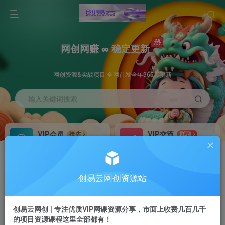
网创网赚 ∞ 稳定更新
网创资源&实战项目 全网首发全年365天更新
输入关键词搜索
VIP会员
VIP交流
抢先
群聊
免费下载全站资源
研究探讨更多创业项目路子。
VIP推广
招募站长
70%分佣
推荐
创易云网创资源站
会员专属推广链接
搭建同款网站，自己当老板
创易云网创 | 专注优质VIP网课资源分享，市面上收费几百几千
挂机
APP下载
项目
GO
的项目资源课程这里全部都有！
脚本卡密
站长V：cyyzy8