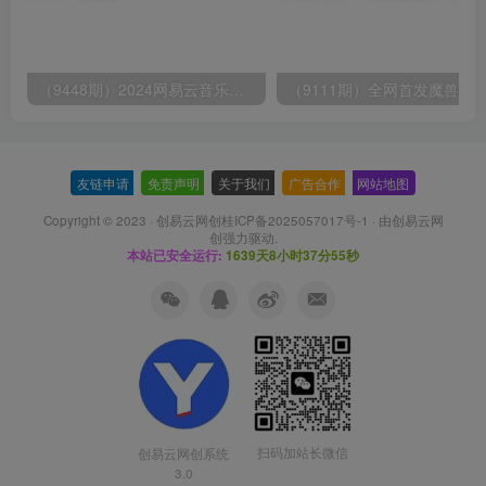
（9448期）2024网易云音乐人挂机项目，单机日入150+，无脑月入5000+
友链申请
-
免责声明
-
关于我们
-
广告合作
-
网站地图
Copyright © 2023 ·
创易云网创桂ICP备2025057017号-1
· 由
创易云网
创
强力驱动.
本站已安全运行:
1639天8小时37分55秒
扫码加站长微信
创易云网创系统
3.0