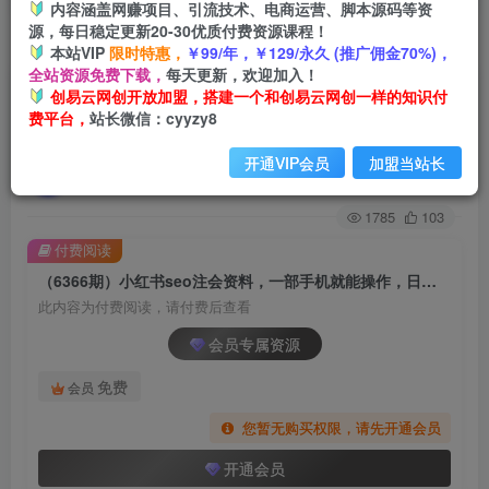
内容涵盖网赚项目、引流技术、电商运营、脚本源码等资
源，每日稳定更新20-30优质付费资源课程！
首页
创业课程
会员专属
正文
本站VIP
限时特惠，
￥99/年，￥129/永久 (推广佣金70%)，
全站资源免费下载，
每天更新，欢迎加入！
（6366期）小红书seo注会资料，一部手机就能操
创易云网创开放加盟，搭建一个和创易云网创一样的知识付
费平台，
站长微信：cyyzy8
作，日入500+（教程+资料）
开通VIP会员
加盟当站长
创易云
关注
2年前发布
1785
103
付费阅读
（6366期）小红书seo注会资料，一部手机就能操作，日入500+（教程+资料）
此内容为付费阅读，请付费后查看
会员专属资源
免费
会员
您暂无购买权限，请先开通会员
开通会员