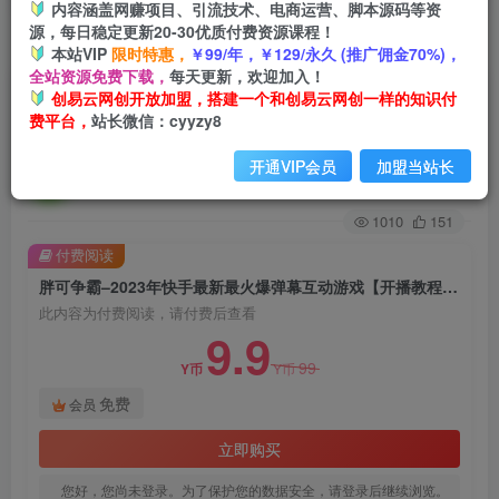
内容涵盖网赚项目、引流技术、电商运营、脚本源码等资
源，每日稳定更新20-30优质付费资源课程！
首页
创业课程
会员免费
正文
本站VIP
限时特惠，
￥99/年，￥129/永久 (推广佣金70%)，
全站资源免费下载，
每天更新，欢迎加入！
胖可争霸–2023年快手最新最火爆弹幕互动游戏
创易云网创开放加盟，搭建一个和创易云网创一样的知识付
费平台，
站长微信：cyyzy8
【开播教程+对接报白开通直播权限】
开通VIP会员
加盟当站长
创易云
关注
2年前发布
1010
151
付费阅读
胖可争霸–2023年快手最新最火爆弹幕互动游戏【开播教程+对接报白开通直播权限】
此内容为付费阅读，请付费后查看
9.9
99
Y币
Y币
免费
会员
立即购买
您好，您尚未登录。为了保护您的数据安全，请登录后继续浏览。