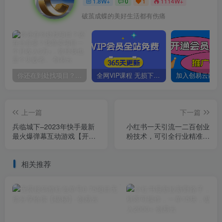
1.8W+
0
1
1114W+
破茧成蝶的美好生活都有伤痛
你还在到处找项目？还在当韭菜？我靠卖项目一个月收入5万+，曾经我也是个失败者。
全网VIP课程 无损下载~
上一篇
下一篇
兵临城下–2023年快手最新
小红书一天引流一二百创业
最火爆弹幕互动游戏【开播
粉技术，可引全行业精准粉
教程+对接报白开通直播权
玩法【仅揭秘】
限】
相关推荐