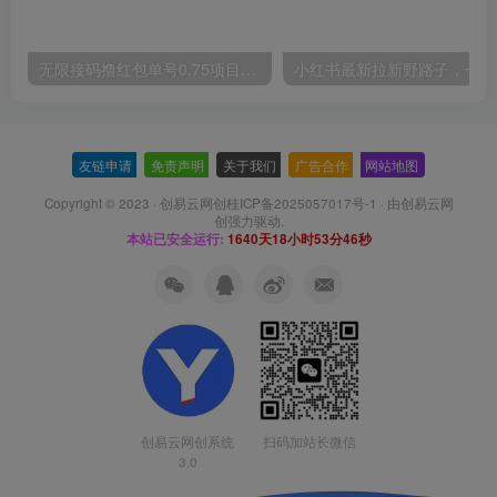
无限接码撸红包单号0.75项目无偿分享给你【揭秘】
小红
友链申请
-
免责声明
-
关于我们
-
广告合作
-
网站地图
Copyright © 2023 ·
创易云网创桂ICP备2025057017号-1
· 由
创易云网
创
强力驱动.
本站已安全运行:
1640天18小时53分47秒
扫码加站长微信
创易云网创系统
3.0