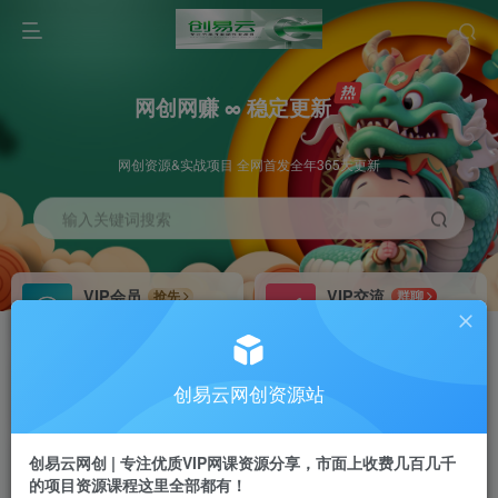
网创网赚 ∞ 稳定更新
网创资源&实战项目 全网首发全年365天更新
输入关键词搜索
VIP会员
VIP交流
抢先
群聊
免费下载全站资源
研究探讨更多创业项目路子。
VIP推广
招募站长
70%分佣
推荐
创易云网创资源站
会员专属推广链接
搭建同款网站，自己当老板
创易云网创 | 专注优质VIP网课资源分享，市面上收费几百几千
挂机
APP下载
项目
GO
的项目资源课程这里全部都有！
脚本卡密
站长V：cyyzy8