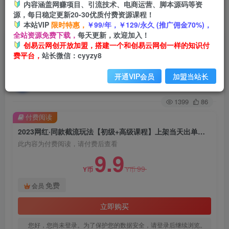
内容涵盖网赚项目、引流技术、电商运营、脚本源码等资
源，每日稳定更新20-30优质付费资源课程！
首页
创业课程
会员免费
正文
本站VIP
限时特惠，
￥99/年，￥129/永久 (推广佣金70%)，
全站资源免费下载，
每天更新，欢迎加入！
2023网红·同款截流玩法【初级+高级课程】上架当
创易云网创开放加盟，搭建一个和创易云网创一样的知识付
费平台，
站长微信：cyyzy8
天出单当月破10w+持续爆单
开通VIP会员
加盟当站长
创易云
关注
2年前发布
1399
86
付费阅读
2023网红·同款截流玩法【初级+高级课程】上架当天出单当月破10w+持续爆单
此内容为付费阅读，请付费后查看
9.9
99
Y币
Y币
免费
会员
立即购买
您好，您尚未登录。为了保护您的数据安全，请登录后继续浏览。