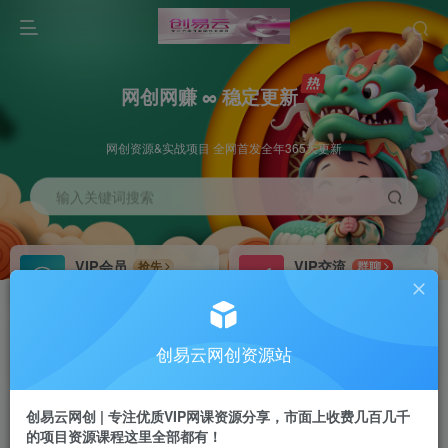
网创网赚 ∞ 稳定更新
网创资源&实战项目 全网首发全年365天更新
输入关键词搜索
VIP会员
VIP交流
抢先
群聊
免费下载全站资源
研究探讨更多创业项目路子。
VIP推广
招募站长
70%分佣
推荐
创易云网创资源站
会员专属推广链接
搭建同款网站，自己当老板
创易云网创 | 专注优质VIP网课资源分享，市面上收费几百几千
挂机
APP下载
项目
GO
的项目资源课程这里全部都有！
脚本卡密
站长V：cyyzy8