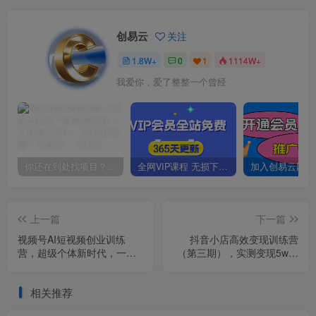
创易云
关注
1.8W+
0
1
1114W+
我爱你，爱了整整一个曾经
你还在到处找项目？还在当韭菜？我靠卖项目一个月收入5万+，曾经我也是个失败者。
全网VIP课程 无损下载~
上一篇
下一篇
视频号AI短视频创业训练
抖音小店高效变现训练营
营，超级个体新时代，一部
（第三期），实测变现5w，
手机每天只需1小时轻松创业
日入1000【揭秘】
相关推荐