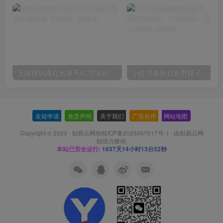
无限接码撸红包单号0.75项目无偿分享给你【揭秘】
小红
友链申请
-
免责声明
-
关于我们
-
广告合作
-
网站地图
Copyright © 2023 ·
创易云网创桂ICP备2025057017号-1
· 由
创易云网
创
强力驱动.
本站已安全运行:
1637天14小时13分33秒