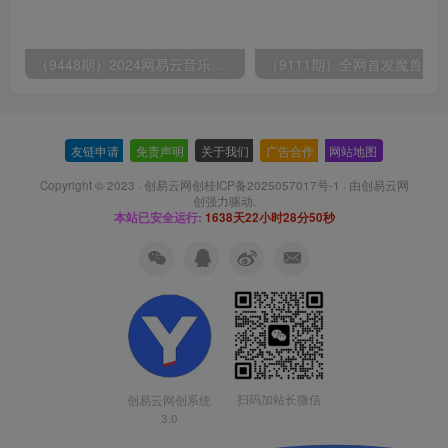
（9448期）2024网易云音乐人挂机项目，单机日入150+，无脑月入5000+
友链申请
-
免责声明
-
关于我们
-
广告合作
-
网站地图
Copyright © 2023 ·
创易云网创桂ICP备2025057017号-1
· 由
创易云网
创
强力驱动.
本站已安全运行:
1638天22小时28分50秒
扫码加站长微信
创易云网创系统
3.0