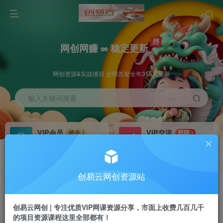
网创网赚 ∞ 稳定更新
网创资源&实战项目 全网首发全年365天更新
输入关键词搜索
VIP会员
VIP交流
抢先
群聊
免费下载全站资源
研究探讨更多创业项目路子。
VIP推广
招募站长
70%分佣
推荐
创易云网创资源站
会员专属推广链接
搭建同款网站，自己当老板
创易云网创 | 专注优质VIP网课资源分享，市面上收费几百几千
挂机
APP下载
项目
GO
的项目资源课程这里全部都有！
脚本卡密
站长V：cyyzy8