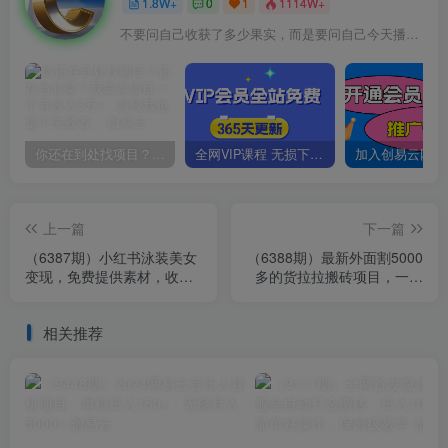
1.8W+
0
1
1114W+
不要问自己收获了多少果实，而是要问自己今天播种了多少种子
你还在到处找项目？还在当韭菜？我靠卖项目一个月收入5万+，曾经我也是个失败者。
全网VIP课程 无损下载~
上一篇
下一篇
（6387期）小红书泳装美女
（6388期）最新外面割5000
变现，免费提供素材，收益
多的货拉拉搬砖项目，一天
无上限可矩阵（教程+素材）
500-800，首发拆解痛点
相关推荐