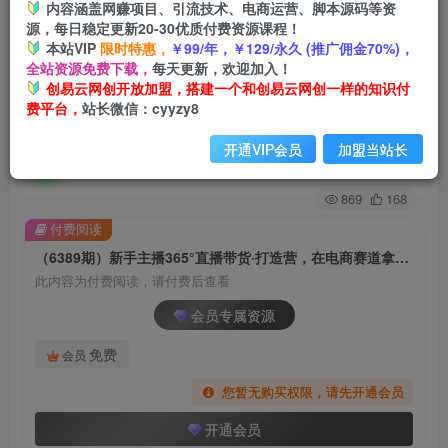
内容涵盖网赚项目、引流技术、电商运营、脚本源码等资
源，每日稳定更新20-30优质付费资源课程！
首页
创业课程
会员专属
正文
本站VIP
限时特惠，
￥99/年，￥129/永久 (推广佣金70%)，
全站资源免费下载，
每天更新，欢迎加入！
（6389期）新手主播365°直播带货·打造营，在电
创易云网创开放加盟，搭建一个和创易云网创一样的知识付
费平台，
站长微信：cyyzy8
商赛道拿捏用户人性取胜（14节课）
开通VIP会员
加盟当站长
创易云
关注
2年前发布
869
168
付费阅读
（6389期）新手主播365°直播带货·打造营，在电商赛道拿捏用户人性取胜（14节课）
此内容为付费阅读，请付费后查看
会员专属资源
免费
会员
您暂无购买权限，请先开通会员
开通会员