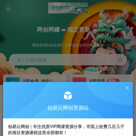
网创网赚 ∞ 稳定更新
网创资源&实战项目 全网首发全年365天更新
输入关键词搜索
VIP会员
VIP交流
抢先
群聊
免费下载全站资源
研究探讨更多创业项目路子。
VIP推广
招募站长
70%分佣
推荐
创易云网创资源站
会员专属推广链接
搭建同款网站，自己当老板
创易云网创 | 专注优质VIP网课资源分享，市面上收费几百几千
挂机
APP下载
项目
GO
的项目资源课程这里全部都有！
脚本卡密
站长V：cyyzy8