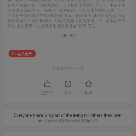
空间服务，不拥有所有权，不承担相关法律责任。 3、本内容若侵犯
到你的版权利益，请联系我们，会尽快给予删除处理！ 4、本站全资
源仅供测试和学习，请勿用于非法操作，一切后果与本站无关。 5、
如遇到充值付费环节课程或软件 请马上删除退出 涉及自身权益/利益
需要投资的一律不要相信，访客发现请向客服举报。 6、本教程仅供
揭秘 请勿用于非法违规操作 否则和作者 官网 无关
THE END
会员免费
喜欢就支持一下吧
点赞
32
分享
收藏
Everyone there is a part of the living for others their own.
每个人都存在着那部分为别人而活的自己