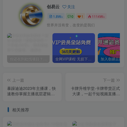
创易云
关注
1.8W+
0
1
1114W+
世界并没有变，改变的是我们
你还在到处找项目？还在当韭菜？我靠卖项目一个月收入5万+，曾经我也是个失败者。
全网VIP课程 无损下载~
上一篇
下一篇
暴躁迪迪2023年主播课，快
卡牌升维学堂-卡牌带货正式
速教你掌握主播底层逻辑，
大课，一起干短视频直播带
开场留人、塑品话术等，带
货，紧跟新玩法
货主播必学
相关推荐