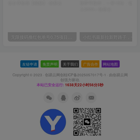
无限接码撸红包单号0.75项目无偿分享给你【揭秘】
小红
友链申请
-
免责声明
-
关于我们
-
广告合作
-
网站地图
Copyright © 2023 ·
创易云网创桂ICP备2025057017号-1
· 由
创易云网
创
强力驱动.
本站已安全运行:
1638天22小时56分4秒