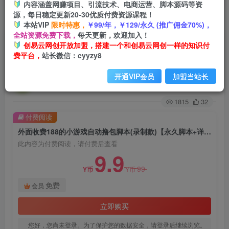
内容涵盖网赚项目、引流技术、电商运营、脚本源码等资
源，每日稳定更新20-30优质付费资源课程！
首页
创业课程
会员免费
正文
本站VIP
限时特惠，
￥99/年，￥129/永久 (推广佣金70%)，
全站资源免费下载，
每天更新，欢迎加入！
外面收费188的小游戏自动撸包脚本(录制款)【永
创易云网创开放加盟，搭建一个和创易云网创一样的知识付
费平台，
站长微信：cyyzy8
久脚本+详细教程】
开通VIP会员
加盟当站长
创易云
关注
2年前发布
1815
32
付费阅读
外面收费188的小游戏自动撸包脚本(录制款)【永久脚本+详细教程】
此内容为付费阅读，请付费后查看
9.9
99
Y币
Y币
免费
会员
立即购买
您好，您尚未登录。为了保护您的数据安全，请登录后继续浏览。