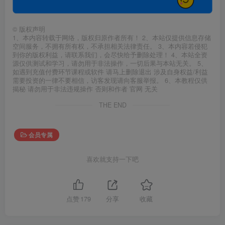
©
版权声明
1、本内容转载于网络，版权归原作者所有！ 2、本站仅提供信息存储
空间服务，不拥有所有权，不承担相关法律责任。 3、本内容若侵犯
到你的版权利益，请联系我们，会尽快给予删除处理！ 4、本站全资
源仅供测试和学习，请勿用于非法操作，一切后果与本站无关。 5、
如遇到充值付费环节课程或软件 请马上删除退出 涉及自身权益/利益
需要投资的一律不要相信，访客发现请向客服举报。 6、本教程仅供
揭秘 请勿用于非法违规操作 否则和作者 官网 无关
THE END
会员专属
喜欢就支持一下吧
点赞
179
分享
收藏