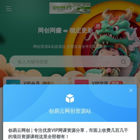
网创网赚 ∞ 稳定更新
网创资源&实战项目 全网首发全年365天更新
输入关键词搜索
VIP会员
VIP交流
抢先
群聊
免费下载全站资源
研究探讨更多创业项目路子。
VIP推广
招募站长
70%分佣
推荐
创易云网创资源站
会员专属推广链接
搭建同款网站，自己当老板
创易云网创 | 专注优质VIP网课资源分享，市面上收费几百几千
挂机
APP下载
项目
GO
的项目资源课程这里全部都有！
脚本卡密
站长V：cyyzy8