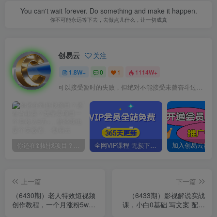
You can't wait forever. Do something and make it happen.
你不可能永远等下去，去做点儿什么，让一切成真
创易云
关注
1.8W+
0
1
1114W+
可以接受暂时的失败，但绝对不能接受未曾奋斗过的自己
你还在到处找项目？还在当韭菜？我靠卖项目一个月收入5万+，曾经我也是个失败者。
全网VIP课程 无损下载~
上一篇
下一篇
（6430期）老人特效短视频
（6433期）影视解说实战
创作教程，一个月涨粉5w粉
课，小白0基础 写文案 配音
丝秘诀 新手0基础学习【全
制作全流程 一部手机做影视