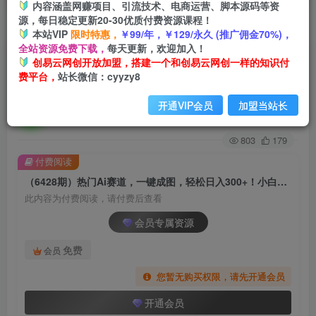
内容涵盖网赚项目、引流技术、电商运营、脚本源码等资
源，每日稳定更新20-30优质付费资源课程！
首页
创业课程
会员专属
正文
本站VIP
限时特惠，
￥99/年，￥129/永久 (推广佣金70%)，
全站资源免费下载，
每天更新，欢迎加入！
（6428期）热门Ai赛道，一键成图，轻松日入
创易云网创开放加盟，搭建一个和创易云网创一样的知识付
费平台，
站长微信：cyyzy8
300+！小白0基础易上手
开通VIP会员
加盟当站长
创易云
关注
2年前发布
803
179
付费阅读
（6428期）热门Ai赛道，一键成图，轻松日入300+！小白0基础易上手
此内容为付费阅读，请付费后查看
会员专属资源
免费
会员
您暂无购买权限，请先开通会员
开通会员