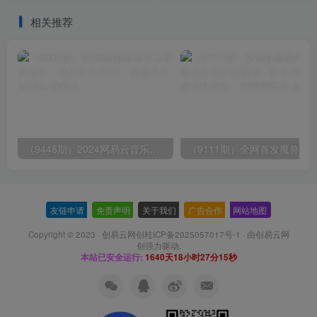
套教程】
解说
相关推荐
（9448期）2024网易云音乐人挂机项目，单机日入150+，无脑月入5000+
友链申请
-
免责声明
-
关于我们
-
广告合作
-
网站地图
Copyright © 2023 ·
创易云网创桂ICP备2025057017号-1
· 由
创易云网
创
强力驱动.
本站已安全运行:
1640天18小时27分16秒