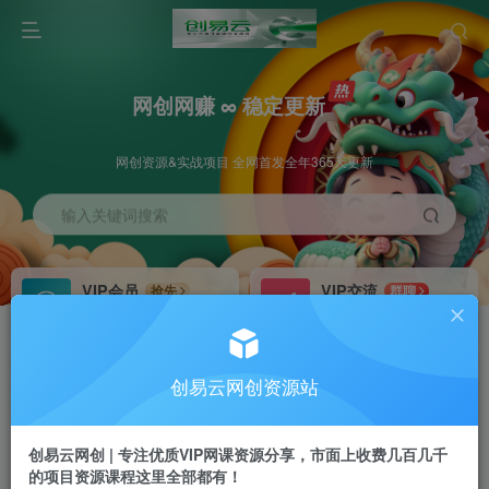
网创网赚 ∞ 稳定更新
网创资源&实战项目 全网首发全年365天更新
输入关键词搜索
VIP会员
VIP交流
抢先
群聊
免费下载全站资源
研究探讨更多创业项目路子。
VIP推广
招募站长
70%分佣
推荐
创易云网创资源站
会员专属推广链接
搭建同款网站，自己当老板
创易云网创 | 专注优质VIP网课资源分享，市面上收费几百几千
挂机
APP下载
项目
GO
的项目资源课程这里全部都有！
脚本卡密
站长V：cyyzy8