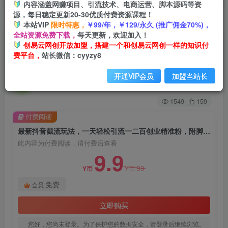
内容涵盖网赚项目、引流技术、电商运营、脚本源码等资
源，每日稳定更新20-30优质付费资源课程！
首页
创业课程
会员免费
正文
本站VIP
限时特惠，
￥99/年，￥129/永久 (推广佣金70%)，
全站资源免费下载，
每天更新，欢迎加入！
最新抖音截流玩法，一天轻松引流一二百创业精准
创易云网创开放加盟，搭建一个和创易云网创一样的知识付
费平台，
站长微信：cyyzy8
粉，附脚本+玩法【揭秘】
开通VIP会员
加盟当站长
创易云
关注
2年前发布
1549
159
付费阅读
最新抖音截流玩法，一天轻松引流一二百创业精准粉，附脚本+玩法【揭秘】
此内容为付费阅读，请付费后查看
9.9
99
Y币
Y币
免费
会员
立即购买
您好，您尚未登录。为了保护您的数据安全，请登录后继续浏览。