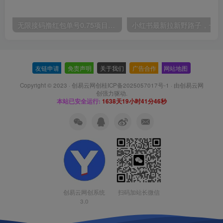
无限接码撸红包单号0.75项目无偿分享给你【揭秘】
小红
友链申请
-
免责声明
-
关于我们
-
广告合作
-
网站地图
Copyright © 2023 ·
创易云网创桂ICP备2025057017号-1
· 由
创易云网
创
强力驱动.
本站已安全运行:
1638天19小时41分47秒
扫码加站长微信
创易云网创系统
3.0