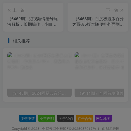
上一篇
下一篇
（6462期）短视频情感号玩
（6463期）百度极速版百分
法解析，长期操作，小白可
之百破5版本随便挂外面割到
做日入500+
1980【拆解】
相关推荐
（9448期）2024网易云音乐人挂机项目，单机日入150+，无脑月入5000+
友链申请
-
免责声明
-
关于我们
-
广告合作
-
网站地图
Copyright © 2023 ·
创易云网创桂ICP备2025057017号-1
· 由
创易云网