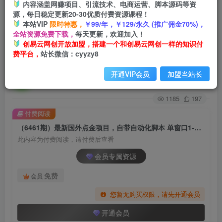
内容涵盖网赚项目、引流技术、电商运营、脚本源码等资
源，每日稳定更新20-30优质付费资源课程！
首页
创业课程
会员专属
正文
本站VIP
限时特惠，
￥99/年，￥129/永久 (推广佣金70%)，
全站资源免费下载，
每天更新，欢迎加入！
（6461期）最新国外点金项目，自带自动化脚本
创易云网创开放加盟，搭建一个和创易云网创一样的知识付
费平台，
站长微信：cyyzy8
单窗口1-2美元，可批量日入500美金0投资
开通VIP会员
加盟当站长
创易云
关注
2年前发布
1185
197
付费阅读
（6461期）最新国外点金项目，自带自动化脚本 单窗口1-2美元，可批量日入500美金0投资
此内容为付费阅读，请付费后查看
会员专属资源
免费
会员
您暂无购买权限，请先开通会员
开通会员