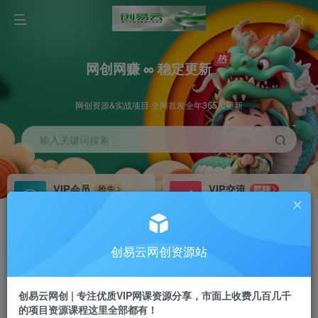
网创网赚 ∞ 稳定更新
网创资源&实战项目 全网首发全年365天更新
输入关键词搜索
VIP会员
VIP交流
抢先
群聊
免费下载全站资源
研究探讨更多创业项目路子。
VIP推广
招募站长
70%分佣
推荐
创易云网创资源站
会员专属推广链接
搭建同款网站，自己当老板
创易云网创 | 专注优质VIP网课资源分享，市面上收费几百几千
挂机
APP下载
项目
GO
的项目资源课程这里全部都有！
脚本卡密
站长V：cyyzy8