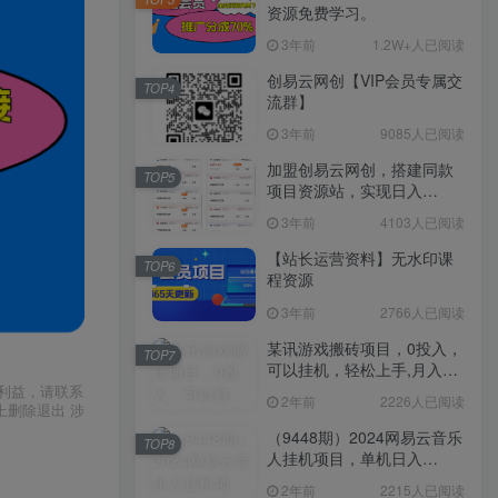
资源免费学习。
3年前
1.2W+人已阅读
创易云网创【VIP会员专属交
TOP4
流群】
3年前
9085人已阅读
加盟创易云网创，搭建同款
TOP5
项目资源站，实现日入
2000+
3年前
4103人已阅读
【站长运营资料】无水印课
TOP6
程资源
3年前
2766人已阅读
某讯游戏搬砖项目，0投入，
TOP7
可以挂机，轻松上手,月入
3000+上不封顶
利益，请联系
2年前
2226人已阅读
上删除退出 涉
（9448期）2024网易云音乐
TOP8
人挂机项目，单机日入
150+，无脑月入5000+
2年前
2215人已阅读