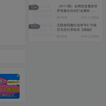
（9111期）全网首发魔兽世
TOP9
界美服全自动打金搬砖，日
入1000+，简单好操作，保
2年前
2151人已阅读
姆级教学
无限接码撸红包单号0.75项
TOP10
目无偿分享给你【揭秘】
2年前
2104人已阅读
加入创易云网创会员，全站资源免费学习。
创易云网创【VIP会员专属交流群】
加盟创易云网创，搭建同款项目资源站，实现日入2000+