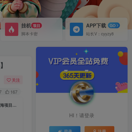
挂机
APP下载
项目
GO
脚本卡密
站长V：cyyzy8
秘】
关注
7
167
有道词典WOW社区项目，新人小白强力推荐，提前布局，高速上升期，蓝海项目【揭秘】
HI！请登录
登录
注册