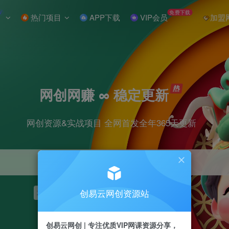
W
免费下载
热门项目
APP下载
VIP会员
加盟
网创网赚 ∞ 稳定更新
网创资源&实战项目 全网首发全年365天更新
创易云网创资源站
项目
抖音
引流
短视频
剪辑
小红书
创易云网创 | 专注优质VIP网课资源分享，