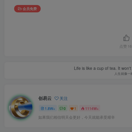
会员免费
点赞
16
Life is like a cup of tea. It won'
人生就像一
创易云
关注
1.8W+
0
1
1114W+
如果我们相信明天会更好，今天就能承受艰辛