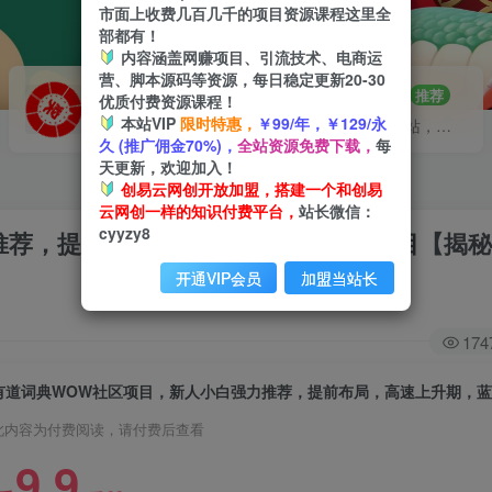
市面上收费几百几千的项目资源课程这里全
部都有！
内容涵盖网赚项目、引流技术、电商运
营、脚本源码等资源，每日稳定更新20-30
VIP推广
招募站长
70%分佣
推荐
优质付费资源课程！
本站VIP
限时特惠，
￥99/年，￥129/永
会员专属推广链接
搭建同款网站，自己当老板
久 (推广佣金70%)，
全站资源免费下载，
每
天更新，欢迎加入！
创易云网创开放加盟，搭建一个和创易
云网创一样的知识付费平台，
站长微信：
cyyzy8
推荐，提前布局，高速上升期，蓝海项目【揭
开通VIP会员
加盟当站长
174
此内容为付费阅读，请付费后查看
9.9