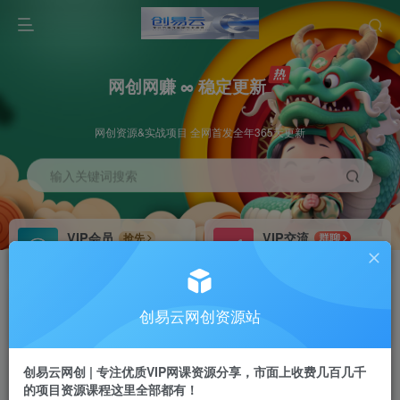
网创网赚 ∞ 稳定更新
网创资源&实战项目 全网首发全年365天更新
输入关键词搜索
VIP会员
VIP交流
抢先
群聊
免费下载全站资源
研究探讨更多创业项目路子。
VIP推广
招募站长
70%分佣
推荐
创易云网创资源站
会员专属推广链接
搭建同款网站，自己当老板
创易云网创 | 专注优质VIP网课资源分享，市面上收费几百几千
挂机
APP下载
项目
GO
的项目资源课程这里全部都有！
脚本卡密
站长V：cyyzy8