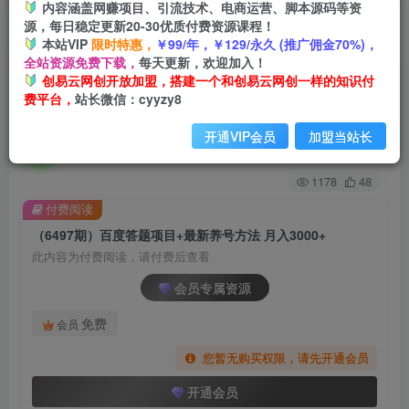
内容涵盖网赚项目、引流技术、电商运营、脚本源码等资
源，每日稳定更新20-30优质付费资源课程！
首页
创业课程
会员专属
正文
本站VIP
限时特惠，
￥99/年，￥129/永久 (推广佣金70%)，
全站资源免费下载，
每天更新，欢迎加入！
（6497期）百度答题项目+最新养号方法 月入
创易云网创开放加盟，搭建一个和创易云网创一样的知识付
费平台，
站长微信：cyyzy8
3000+
开通VIP会员
加盟当站长
创易云
关注
2年前发布
1178
48
付费阅读
（6497期）百度答题项目+最新养号方法 月入3000+
此内容为付费阅读，请付费后查看
会员专属资源
免费
会员
您暂无购买权限，请先开通会员
开通会员