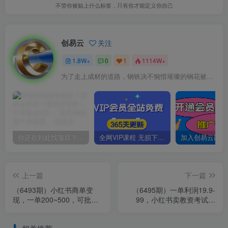
不管你被贴上什么标签，只有你才能定义你自己
创易云
关注
1.8W+
0
1
1114W+
为了走上成材的道路，钢铁决不惋惜璀璨的钢花被遗弃
你还在到处找项目？还在当韭菜？我靠卖项目一个月收入5万+，曾经我也是个失败者。
全网VIP课程 无损下载~
上一篇
下一篇
（6493期）小红书商单变
（6495期）一单利润19.9-
现，一单200~500，可批量
99，小红书卖教资考试资
操作
料，一部手机日入600（教
程+资料）