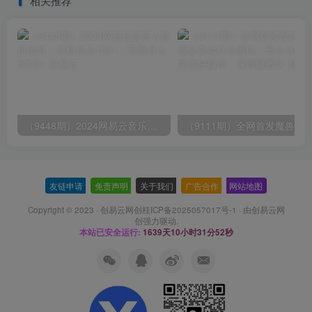
相关推荐
（9448期）2024网易云音乐人挂机项目，单机日入150+，无脑月入5000+
友链申请
-
免责声明
-
关于我们
-
广告合作
-
网站地图
Copyright © 2023 ·
创易云网创桂ICP备2025057017号-1
· 由
创易云网
创
强力驱动.
本站已安全运行:
1639天10小时31分52秒