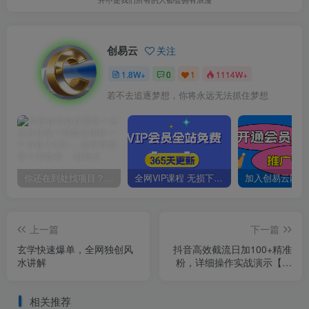
创易云
关注
1.8W+
0
1
1114W+
若不去追逐梦想，你将永远无法抓住梦想
你还在到处找项目？还在当韭菜？我靠卖项目一个月收入5万+，曾经我也是个失败者。
全网VIP课程 无损下载~
上一篇
下一篇
玄学快速爆单，全网独创风
抖音高效截流日加100+精准
水讲解
粉，详细操作实战演示【揭
秘】
相关推荐