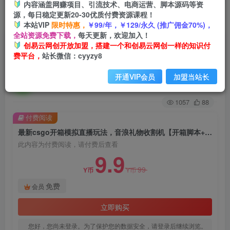
内容涵盖网赚项目、引流技术、电商运营、脚本源码等资
源，每日稳定更新20-30优质付费资源课程！
首页
创业课程
会员免费
正文
本站VIP
限时特惠，
￥99/年，￥129/永久 (推广佣金70%)，
全站资源免费下载，
每天更新，欢迎加入！
最新csgo开箱模拟直播玩法，音浪礼物收割机
创易云网创开放加盟，搭建一个和创易云网创一样的知识付
费平台，
站长微信：cyyzy8
【开箱脚本+详细教程】
开通VIP会员
加盟当站长
创易云
关注
2年前发布
1057
88
付费阅读
最新csgo开箱模拟直播玩法，音浪礼物收割机【开箱脚本+详细教程】
此内容为付费阅读，请付费后查看
9.9
99
Y币
Y币
免费
会员
立即购买
您好，您尚未登录。为了保护您的数据安全，请登录后继续浏览。