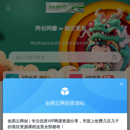
网创网赚 ∞ 稳定更新
网创资源&实战项目 全网首发全年365天更新
输入关键词搜索
VIP会员
VIP交流
抢先
群聊
免费下载全站资源
研究探讨更多创业项目路子。
VIP推广
招募站长
70%分佣
推荐
创易云网创资源站
会员专属推广链接
搭建同款网站，自己当老板
创易云网创 | 专注优质VIP网课资源分享，市面上收费几百几千
挂机
APP下载
项目
GO
的项目资源课程这里全部都有！
脚本卡密
站长V：cyyzy8