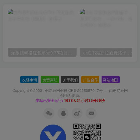
无限接码撸红包单号0.75项目无偿分享给你【揭秘】
小红
友链申请
-
免责声明
-
关于我们
-
广告合作
-
网站地图
Copyright © 2023 ·
创易云网创桂ICP备2025057017号-1
· 由
创易云网
创
强力驱动.
本站已安全运行:
1638天21小时36分0秒