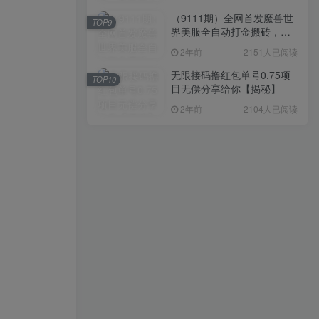
（9111期）全网首发魔兽世
TOP9
界美服全自动打金搬砖，日
入1000+，简单好操作，保
2年前
2151人已阅读
姆级教学
无限接码撸红包单号0.75项
TOP10
目无偿分享给你【揭秘】
2年前
2104人已阅读