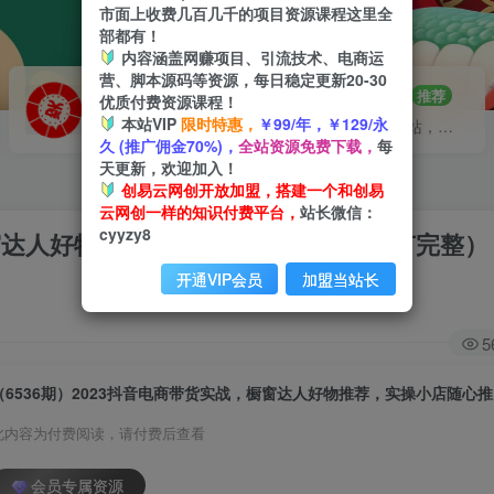
市面上收费几百几千的项目资源课程这里全
部都有！
内容涵盖网赚项目、引流技术、电商运
营、脚本源码等资源，每日稳定更新20-30
VIP推广
招募站长
70%分佣
推荐
优质付费资源课程！
本站VIP
限时特惠，
￥99/年，￥129/永
会员专属推广链接
搭建同款网站，自己当老板
久 (推广佣金70%)，
全站资源免费下载，
每
天更新，欢迎加入！
创易云网创开放加盟，搭建一个和创易
云网创一样的知识付费平台，
站长微信：
cyyzy8
橱窗达人好物推荐，实操小店随心推（80节完整）
开通VIP会员
加盟当站长
5
此内容为付费阅读，请付费后查看
会员专属资源