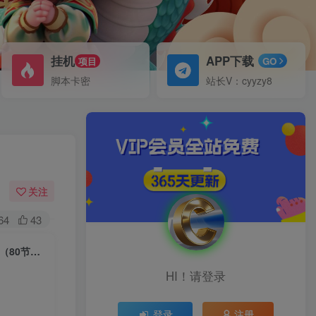
挂机
APP下载
项目
GO
脚本卡密
站长V：cyyzy8
关注
64
43
（6536期）2023抖音电商带货实战，橱窗达人好物推荐，实操小店随心推（80节完整）
HI！请登录
登录
注册