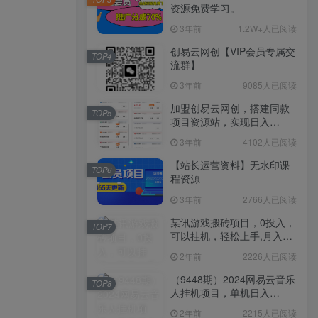
资源免费学习。
3年前
1.2W+人已阅读
创易云网创【VIP会员专属交
TOP4
流群】
3年前
9085人已阅读
加盟创易云网创，搭建同款
TOP5
项目资源站，实现日入
2000+
3年前
4102人已阅读
【站长运营资料】无水印课
TOP6
程资源
3年前
2766人已阅读
某讯游戏搬砖项目，0投入，
TOP7
可以挂机，轻松上手,月入
3000+上不封顶
2年前
2226人已阅读
（9448期）2024网易云音乐
TOP8
人挂机项目，单机日入
150+，无脑月入5000+
2年前
2215人已阅读