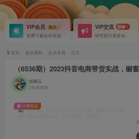
VIP会员
VIP交流
抢先
群聊
免费下载全站资源
研究探讨更多创业项目路子。
首页
创业课程
会员专属
正文
（6536期）2023抖音电商带货实战，
创易云
2年前发布
付费阅读