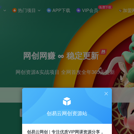
W
免费下载
热门项目
APP下载
VIP会员
加盟
网创网赚 ∞ 稳定更新
网创资源&实战项目 全网首发全年365天更新
创易云网创资源站
项目
抖音
引流
短视频
剪辑
小红书
创易云网创 | 专注优质VIP网课资源分享，