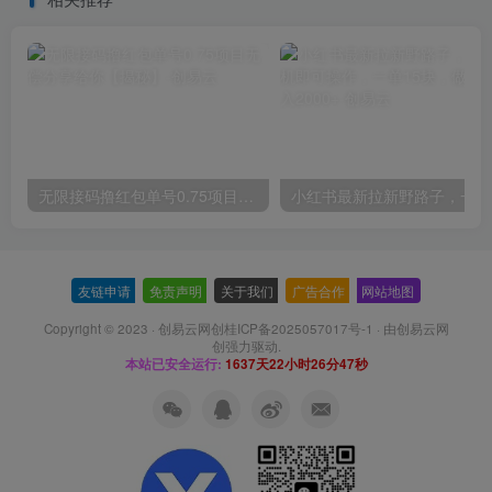
无限接码撸红包单号0.75项目无偿分享给你【揭秘】
小红
友链申请
-
免责声明
-
关于我们
-
广告合作
-
网站地图
Copyright © 2023 ·
创易云网创桂ICP备2025057017号-1
· 由
创易云网
创
强力驱动.
本站已安全运行:
1637天22小时26分48秒