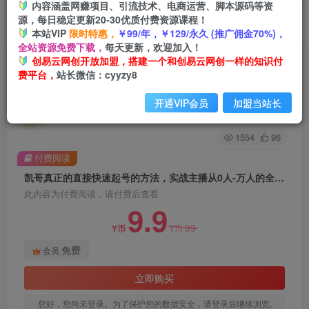
内容涵盖网赚项目、引流技术、电商运营、脚本源码等资
源，每日稳定更新20-30优质付费资源课程！
首页
创业课程
会员免费
正文
本站VIP
限时特惠，
￥99/年，￥129/永久 (推广佣金70%)，
全站资源免费下载，
每天更新，欢迎加入！
凯哥真正的直接快速起号的方法，实战主播从0人-
创易云网创开放加盟，搭建一个和创易云网创一样的知识付
费平台，
站长微信：cyyzy8
万人的全程记录和讲解
开通VIP会员
加盟当站长
创易云
关注
2年前发布
1554
96
付费阅读
凯哥真正的直接快速起号的方法，实战主播从0人-万人的全程记录和讲解
此内容为付费阅读，请付费后查看
9.9
99
Y币
Y币
免费
会员
立即购买
您好，您尚未登录。为了保护您的数据安全，请登录后继续浏览。