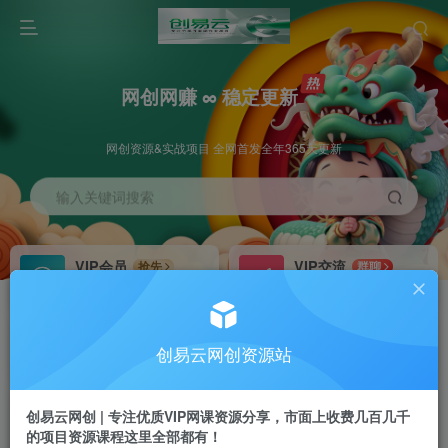
网创网赚 ∞ 稳定更新
网创资源&实战项目 全网首发全年365天更新
输入关键词搜索
VIP会员
VIP交流
抢先
群聊
免费下载全站资源
研究探讨更多创业项目路子。
VIP推广
招募站长
70%分佣
推荐
创易云网创资源站
会员专属推广链接
搭建同款网站，自己当老板
创易云网创 | 专注优质VIP网课资源分享，市面上收费几百几千
挂机
APP下载
项目
GO
的项目资源课程这里全部都有！
脚本卡密
站长V：cyyzy8