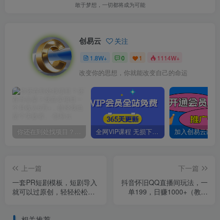
敢于梦想，一切都将成为可能
创易云
关注
1.8W+
0
1
1114W+
改变你的思想，你就能改变自己的命运
你还在到处找项目？还在当韭菜？我靠卖项目一个月收入5万+，曾经我也是个失败者。
全网VIP课程 无损下载~
上一篇
下一篇
一套PR短剧模板，短剧导入
抖音怀旧QQ直播间玩法，一
就可以过原创，轻轻松松剪
单199，日赚1000+（教程
好一部短剧
+软件+素材）【揭秘】
相关推荐