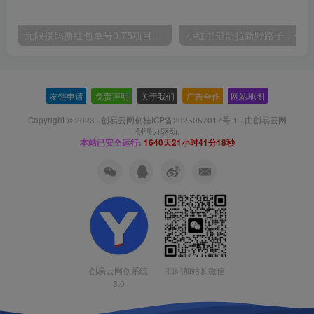
无限接码撸红包单号0.75项目无偿分享给你【揭秘】
小红
友链申请
-
免责声明
-
关于我们
-
广告合作
-
网站地图
Copyright © 2023 ·
创易云网创桂ICP备2025057017号-1
· 由
创易云网
创
强力驱动.
本站已安全运行:
1640天21小时41分19秒
扫码加站长微信
创易云网创系统
3.0