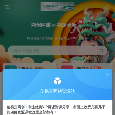
网创网赚 ∞ 稳定更新
网创资源&实战项目 全网首发全年365天更新
输入关键词搜索
VIP会员
VIP交流
抢先
群聊
免费下载全站资源
研究探讨更多创业项目路子。
VIP推广
招募站长
70%分佣
推荐
创易云网创资源站
会员专属推广链接
搭建同款网站，自己当老板
创易云网创 | 专注优质VIP网课资源分享，市面上收费几百几千
挂机
APP下载
项目
GO
的项目资源课程这里全部都有！
脚本卡密
站长V：cyyzy8