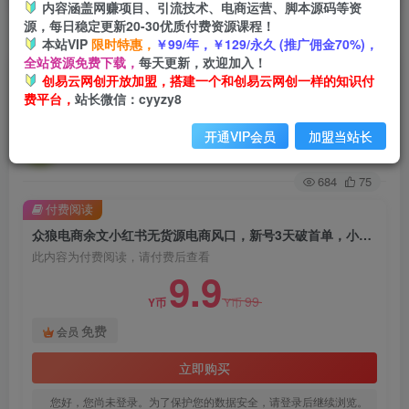
内容涵盖网赚项目、引流技术、电商运营、脚本源码等资
源，每日稳定更新20-30优质付费资源课程！
首页
创业课程
会员免费
正文
本站VIP
限时特惠，
￥99/年，￥129/永久 (推广佣金70%)，
全站资源免费下载，
每天更新，欢迎加入！
众狼电商余文小红书无货源电商风口，新号3天破
创易云网创开放加盟，搭建一个和创易云网创一样的知识付
费平台，
站长微信：cyyzy8
首单，小白也可以月入2w+
开通VIP会员
加盟当站长
创易云
关注
2年前发布
684
75
付费阅读
众狼电商余文小红书无货源电商风口，新号3天破首单，小白也可以月入2w+
此内容为付费阅读，请付费后查看
9.9
99
Y币
Y币
免费
会员
立即购买
您好，您尚未登录。为了保护您的数据安全，请登录后继续浏览。