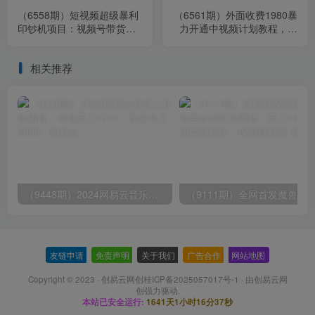
（6558期）短视频超级暴利
（6561期）外面收费1980暴
印钞机项目：视频号带货冷
力开通中视频计划教程，附
门玄学书单玩法，日赚3-5位
快速通过中视频伙伴计划的
数
办法
相关推荐
（9448期）2024网易云音乐人挂机项目，单机日入150+，无脑月入5000+
友链申请
-
免责声明
-
关于我们
-
广告合作
-
网站地图
Copyright © 2023 ·
创易云网创桂ICP备2025057017号-1
· 由
创易云网
创
强力驱动.
本站已安全运行:
1641天1小时16分38秒