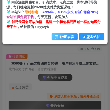
内容涵盖网赚项目、引流技术、电商运营、脚本源码等资
源，每日稳定更新20-30优质付费资源课程！
首页
创业课程
会员专属
正文
本站VIP
限时特惠，
￥99/年，￥129/永久 (推广佣金70%)，
全站资源免费下载，
每天更新，欢迎加入！
（6560期）产品文案课痛苦60讲，用户视角形成
创易云网创开放加盟，搭建一个和创易云网创一样的知识付
费平台，
站长微信：cyyzy8
正确文案观，让你写文案突飞猛进
开通VIP会员
加盟当站长
创易云
关注
2年前发布
505
119
付费阅读
（6560期）产品文案课痛苦60讲，用户视角形成正确文案观，让你写文案突飞猛进
此内容为付费阅读，请付费后查看
会员专属资源
免费
会员
您暂无购买权限，请先开通会员
开通会员