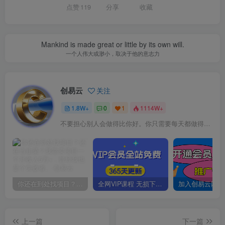
点赞
119
分享
收藏
Mankind is made great or little by its own will.
一个人伟大或渺小，取决于他的意志力
创易云
关注
1.8W+
0
1
1114W+
不要担心别人会做得比你好。你只需要每天都做得比前一天好就可以了
你还在到处找项目？还在当韭菜？我靠卖项目一个月收入5万+，曾经我也是个失败者。
全网VIP课程 无损下载~
上一篇
下一篇