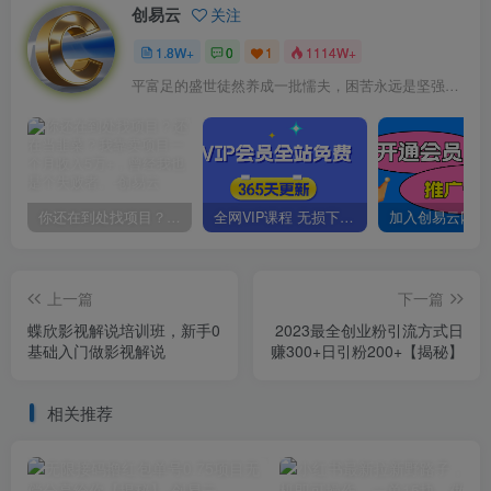
创易云
关注
1.8W+
0
1
1114W+
平富足的盛世徒然养成一批懦夫，困苦永远是坚强之母
你还在到处找项目？还在当韭菜？我靠卖项目一个月收入5万+，曾经我也是个失败者。
全网VIP课程 无损下载~
上一篇
下一篇
蝶欣影视解说培训班，新手0
2023最全创业粉引流方式日
基础入门做影视解说
赚300+日引粉200+【揭秘】
相关推荐