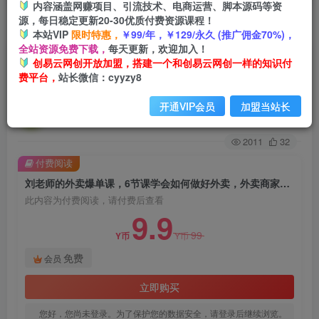
内容涵盖网赚项目、引流技术、电商运营、脚本源码等资
源，每日稳定更新20-30优质付费资源课程！
首页
创业课程
会员免费
正文
本站VIP
限时特惠，
￥99/年，￥129/永久 (推广佣金70%)，
全站资源免费下载，
每天更新，欢迎加入！
刘老师的外卖爆单课，6节课学会如何做好外卖，
创易云网创开放加盟，搭建一个和创易云网创一样的知识付
费平台，
站长微信：cyyzy8
外卖商家必看
开通VIP会员
加盟当站长
创易云
关注
2年前发布
2011
32
付费阅读
刘老师的外卖爆单课，6节课学会如何做好外卖，外卖商家必看
此内容为付费阅读，请付费后查看
9.9
99
Y币
Y币
免费
会员
立即购买
您好，您尚未登录。为了保护您的数据安全，请登录后继续浏览。