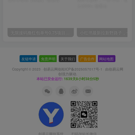
无限接码撸红包单号0.75项目无偿分享给你【揭秘】
小红
友链申请
-
免责声明
-
关于我们
-
广告合作
-
网站地图
Copyright © 2023 ·
创易云网创桂ICP备2025057017号-1
· 由
创易云网
创
强力驱动.
本站已安全运行:
1639天8小时38分6秒
扫码加站长微信
创易云网创系统