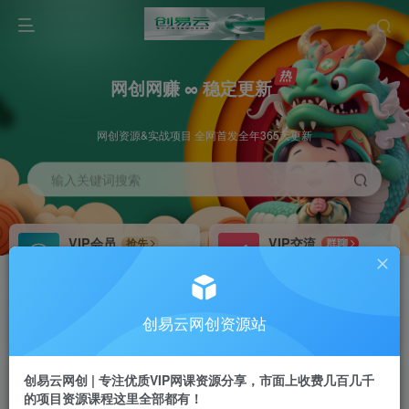
网创网赚 ∞ 稳定更新
网创资源&实战项目 全网首发全年365天更新
输入关键词搜索
VIP会员
VIP交流
抢先
群聊
免费下载全站资源
研究探讨更多创业项目路子。
VIP推广
招募站长
70%分佣
推荐
创易云网创资源站
会员专属推广链接
搭建同款网站，自己当老板
创易云网创 | 专注优质VIP网课资源分享，市面上收费几百几千
挂机
APP下载
项目
GO
的项目资源课程这里全部都有！
脚本卡密
站长V：cyyzy8