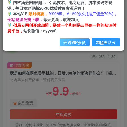
内容涵盖网赚项目、引流技术、电商运营、脚本源码等资
源，每日稳定更新20-30优质付费资源课程！
首页
创业课程
会员免费
正文
本站VIP
限时特惠，
￥99/年，￥129/永久 (推广佣金70%)，
全站资源免费下载，
每天更新，欢迎加入！
我是如何在闲鱼卖手机的，日发300单的秘诀是什
创易云网创开放加盟，搭建一个和创易云网创一样的知识付
费平台，
站长微信：cyyzy8
么？【揭秘】
开通VIP会员
加盟当站长
创易云
关注
2年前发布
1082
39
付费阅读
我是如何在闲鱼卖手机的，日发300单的秘诀是什么？【揭秘】
此内容为付费阅读，请付费后查看
9.9
99
Y币
Y币
免费
会员
立即购买
您好，您尚未登录。为了保护您的数据安全，请登录后继续浏览。