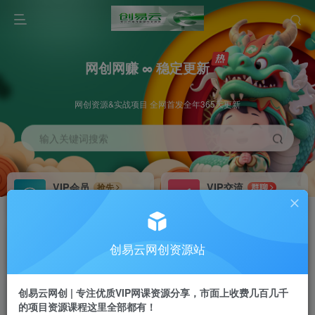
网创网赚 ∞ 稳定更新
网创资源&实战项目 全网首发全年365天更新
输入关键词搜索
VIP会员
VIP交流
抢先
群聊
免费下载全站资源
研究探讨更多创业项目路子。
VIP推广
招募站长
70%分佣
推荐
创易云网创资源站
会员专属推广链接
搭建同款网站，自己当老板
创易云网创 | 专注优质VIP网课资源分享，市面上收费几百几千
挂机
APP下载
项目
GO
的项目资源课程这里全部都有！
脚本卡密
站长V：cyyzy8