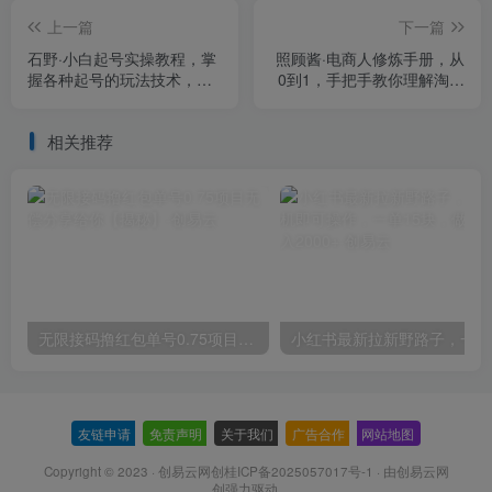
上一篇
下一篇
石野·小白起号实操教程，​掌
照顾酱·电商人修炼手册，从
握各种起号的玩法技术，了
0到1，手把手教你理解淘宝
解流量的核心
运营底层逻辑
相关推荐
无限接码撸红包单号0.75项目无偿分享给你【揭秘】
小红
友链申请
-
免责声明
-
关于我们
-
广告合作
-
网站地图
Copyright © 2023 ·
创易云网创桂ICP备2025057017号-1
· 由
创易云网
创
强力驱动.