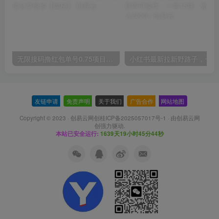
无限接码撸红包单号0.75项目无偿分享给你【揭秘】
小红
友链申请
-
免责声明
-
关于我们
-
广告合作
-
网站地图
Copyright © 2023 ·
创易云网创桂ICP备2025057017号-1
· 由
创易云网
创
强力驱动.
本站已安全运行:
1639天19小时45分45秒