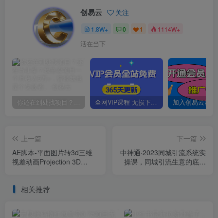
创易云
关注
1.8W+
0
1
1114W+
活在当下
你还在到处找项目？还在当韭菜？我靠卖项目一个月收入5万+，曾经我也是个失败者。
全网VIP课程 无损下载~
上一篇
下一篇
AE脚本-平面图片转3d三维
中神通·2023同城引流系统实
视差动画Projection 3D
操课，同城引流生意的底层
v3.08（有教程视频）
逻辑
相关推荐