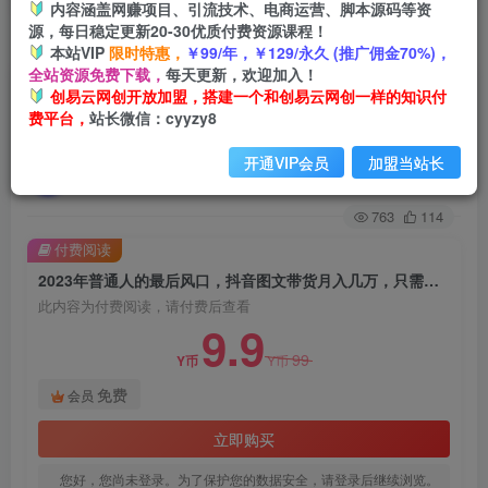
内容涵盖网赚项目、引流技术、电商运营、脚本源码等资
源，每日稳定更新20-30优质付费资源课程！
首页
创业课程
会员免费
正文
本站VIP
限时特惠，
￥99/年，￥129/永久 (推广佣金70%)，
全站资源免费下载，
每天更新，欢迎加入！
2023年普通人的最后风口，抖音图文带货月入几
创易云网创开放加盟，搭建一个和创易云网创一样的知识付
费平台，
站长微信：cyyzy8
万，只需一部手机即可操作
开通VIP会员
加盟当站长
创易云
关注
2年前发布
763
114
付费阅读
2023年普通人的最后风口，抖音图文带货月入几万，只需一部手机即可操作
此内容为付费阅读，请付费后查看
9.9
99
Y币
Y币
免费
会员
立即购买
您好，您尚未登录。为了保护您的数据安全，请登录后继续浏览。