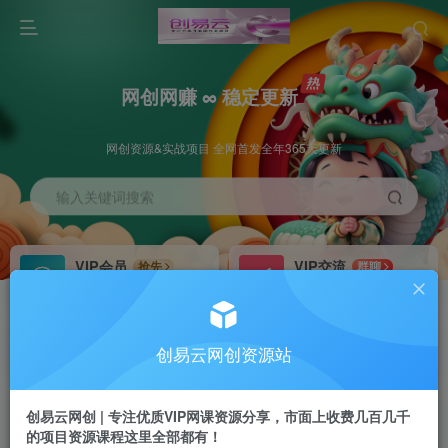
网创网赚 ∞ 稳定更新
网创资源&实战项目 全网首发全年365天更新
输入关键词搜索
VIP会员
VIP交流
抢先
群聊
免费下载全站资源
研究探讨更多创业项目路子。
VIP推广
招募站长
70%分佣
推荐
创易云网创资源站
会员专属推广链接
搭建同款网站，自己当老板
创易云网创 | 专注优质VIP网课资源分享，市面上收费几百几千
挂机
APP下载
项目
GO
的项目资源课程这里全部都有！
脚本卡密
站长V：cyyzy8