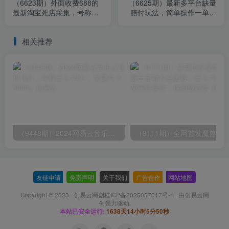
（6623期）外面收费688的
（6625期）最新多平台缺量
最新淘宝死店采集，号称一
赔付玩法，简单操作一单利
单利润100+【永久脚本】
润500元
相关推荐
（9448期）2024网易云音乐人挂机项目，单机日入150+，无脑月入5000+
友链申请
-
免责声明
-
关于我们
-
广告合作
-
网站地图
Copyright © 2023 ·
创易云网创桂ICP备2025057017号-1
· 由
创易云网
创
强力驱动.
本站已安全运行:
1638天14小时5分50秒