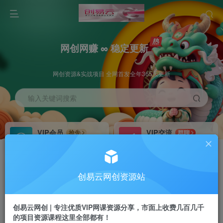
网创网赚 ∞ 稳定更新
网创资源&实战项目 全网首发全年365天更新
输入关键词搜索
VIP会员
VIP交流
抢先
群聊
免费下载全站资源
研究探讨更多创业项目路子。
VIP推广
招募站长
70%分佣
推荐
创易云网创资源站
会员专属推广链接
搭建同款网站，自己当老板
创易云网创 | 专注优质VIP网课资源分享，市面上收费几百几千
挂机
APP下载
项目
GO
的项目资源课程这里全部都有！
脚本卡密
站长V：cyyzy8