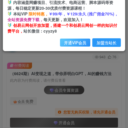
内容涵盖网赚项目、引流技术、电商运营、脚本源码等资
源，每日稳定更新20-30优质付费资源课程！
首页
创业课程
会员专属
正文
本站VIP
限时特惠，
￥99/年，￥129/永久 (推广佣金70%)，
全站资源免费下载，
每天更新，欢迎加入！
（6624期）AI变现之道，带你弄明白GPT，AI的
创易云网创开放加盟，搭建一个和创易云网创一样的知识付
费平台，
站长微信：cyyzy8
赚钱方法
开通VIP会员
加盟当站长
创易云
关注
2年前发布
943
76
付费阅读
（6624期）AI变现之道，带你弄明白GPT，AI的赚钱方法
此内容为付费阅读，请付费后查看
会员专属资源
免费
会员
您暂无购买权限，请先开通会员
开通会员