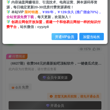
内容涵盖网赚项目、引流技术、电商运营、脚本源码等资
源，每日稳定更新20-30优质付费资源课程！
首页
创业课程
会员专属
正文
本站VIP
限时特惠，
￥99/年，￥129/永久 (推广佣金70%)，
全站资源免费下载，
每天更新，欢迎加入！
（6627期）收费368元的最新贴吧顶帖软件，一键
创易云网创开放加盟，搭建一个和创易云网创一样的知识付
费平台，
站长微信：cyyzy8
傻瓜式使用【顶帖脚本+使用教程】
开通VIP会员
加盟当站长
创易云
关注
2年前发布
1579
39
付费阅读
（6627期）收费368元的最新贴吧顶帖软件，一键傻瓜式使用【顶帖脚本+使用教程】
此内容为付费阅读，请付费后查看
会员专属资源
免费
会员
您暂无购买权限，请先开通会员
开通会员