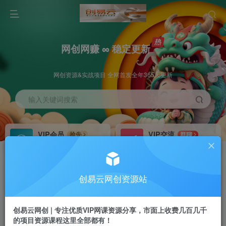
网创网赚 ∞ 稳定更新
网创资源&实战项目 全网首发全年365天更新
输入关键词搜索
VIP会员
VIP交流
抢先
群聊
免费下载全站资源
研究探讨更多创业项目路子。
VIP推广
招募站长
70%分佣
推荐
创易云网创资源站
会员专属推广链接
搭建同款网站，自己当老板
创易云网创 | 专注优质VIP网课资源分享，市面上收费几百几千
挂机
APP下载
项目
GO
的项目资源课程这里全部都有！
脚本卡密
站长V：cyyzy8