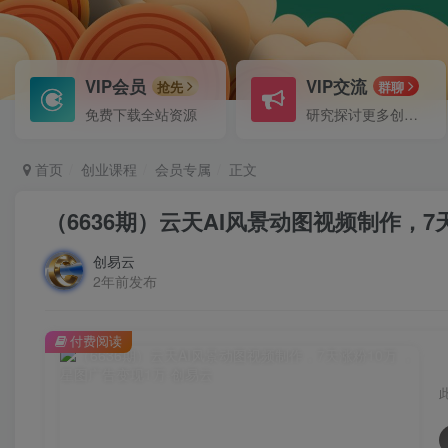
VIP会员
VIP交流
抢先
群聊
免费下载全站资源
研究探讨更多创业项目路子。
首页
创业课程
会员专属
正文
（6636期）云天AI风景动图视频制作，7
创易云
2年前发布
付费阅读