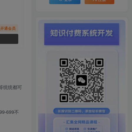
先开通会员
等统统都可
-699不