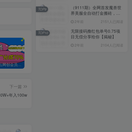
（9111期）全网首发魔兽世
TOP9
界美服全自动打金搬砖，日
入1000+，简单好操作，保
2年前
2151人已阅读
姆级教学
无限接码撸红包单号0.75项
TOP10
目无偿分享给你【揭秘】
2年前
2104人已阅读
加入创易云网创会员，全站资源免费学习。
创易云网创【VIP会员专属交流群】
加盟创易云网创，搭建同款项目资源站，实现日入2000+
下一篇
W+年入100w