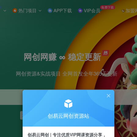
W
免费下载
热门项目
APP下载
VIP会员
加盟
网创网赚 ∞ 稳定更新
网创资源&实战项目 全网首发全年365天更新
创易云网创资源站
项目
抖音
引流
短视频
剪辑
小红书
创易云网创 | 专注优质VIP网课资源分享，