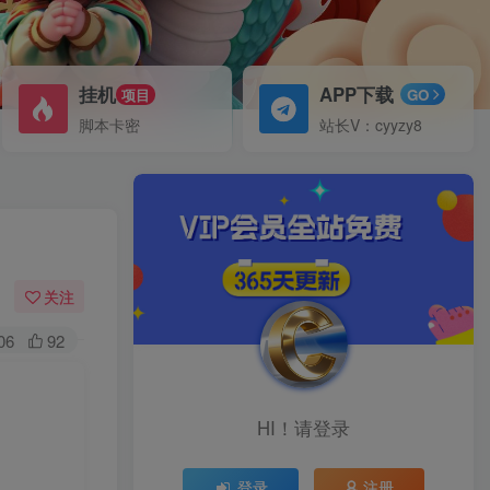
挂机
APP下载
项目
GO
脚本卡密
站长V：cyyzy8
关注
06
92
HI！请登录
登录
注册