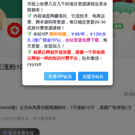
市面上收费几百几千的项目资源课程这里全
部都有！
内容涵盖网赚项目、引流技术、电商运
营、脚本源码等资源，每日稳定更新20-30
VIP推广
招募站长
70%分佣
推荐
优质付费资源课程！
本站VIP
限时特惠，
￥99/年，￥129/永
会员专属推广链接
搭建同款网站，自己当老板
久 (推广佣金70%)，
全站资源免费下载，
每
天更新，欢迎加入！
创易云网创开放加盟，搭建一个和创易
云网创一样的知识付费平台，
站长微信：
cyyzy8
天涨粉10万 ，星图广告变现1万
开通VIP会员
加盟当站长
20
（6636期）云天AI风景动图视频制作，7天涨粉10万 ，星图广告变现1万
此内容为付费阅读，请付费后查看
会员专属资源