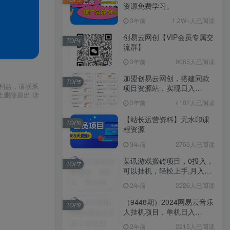
资源免费学习。
3年前
1.2W+人已阅读
创易云网创【VIP会员专属交
TOP4
流群】
3年前
9085人已阅读
加盟创易云网创，搭建同款
TOP5
利益，请联系
项目资源站，实现日入
上删除退出 涉
2000+
3年前
4102人已阅读
【站长运营资料】无水印课
TOP6
程资源
3年前
2766人已阅读
某讯游戏搬砖项目，0投入，
TOP7
可以挂机，轻松上手,月入
3000+上不封顶
2年前
2226人已阅读
（9448期）2024网易云音乐
TOP8
人挂机项目，单机日入
150+，无脑月入5000+
2年前
2215人已阅读