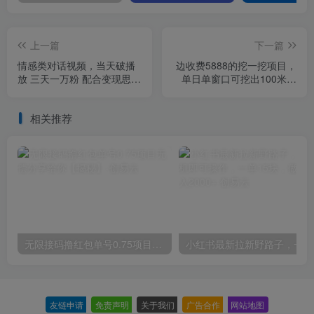
上一篇
下一篇
情感类对话视频，当天破播
边收费5888的挖一挖项目，
放 三天一万粉 配合变现思路
单日单窗口可挖出100米，
日入300+（教程+素材）
全自动，可多开【揭秘】
相关推荐
无限接码撸红包单号0.75项目无偿分享给你【揭秘】
小红
友链申请
-
免责声明
-
关于我们
-
广告合作
-
网站地图