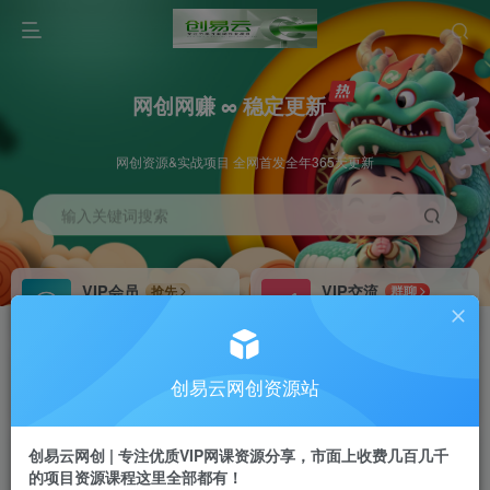
网创网赚 ∞ 稳定更新
网创资源&实战项目 全网首发全年365天更新
输入关键词搜索
VIP会员
VIP交流
抢先
群聊
免费下载全站资源
研究探讨更多创业项目路子。
VIP推广
招募站长
70%分佣
推荐
创易云网创资源站
会员专属推广链接
搭建同款网站，自己当老板
创易云网创 | 专注优质VIP网课资源分享，市面上收费几百几千
挂机
APP下载
项目
GO
的项目资源课程这里全部都有！
脚本卡密
站长V：cyyzy8