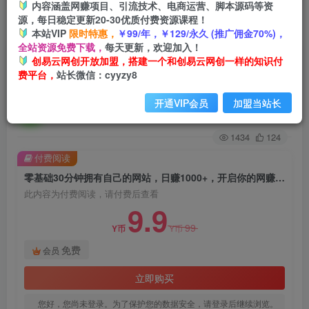
内容涵盖网赚项目、引流技术、电商运营、脚本源码等资
源，每日稳定更新20-30优质付费资源课程！
首页
创业课程
会员免费
正文
本站VIP
限时特惠，
￥99/年，￥129/永久 (推广佣金70%)，
全站资源免费下载，
每天更新，欢迎加入！
零基础30分钟拥有自己的网站，日赚1000+，开启
创易云网创开放加盟，搭建一个和创易云网创一样的知识付
费平台，
站长微信：cyyzy8
你的网赚之路（教程+源码）
开通VIP会员
加盟当站长
创易云
关注
2年前发布
1434
124
付费阅读
零基础30分钟拥有自己的网站，日赚1000+，开启你的网赚之路（教程+源码）
此内容为付费阅读，请付费后查看
9.9
99
Y币
Y币
免费
会员
立即购买
您好，您尚未登录。为了保护您的数据安全，请登录后继续浏览。