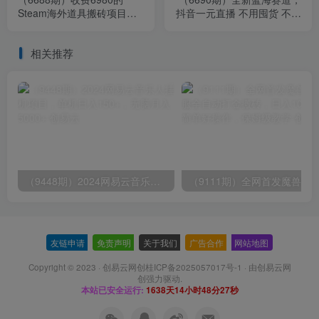
Steam海外道具搬砖项目，
抖音一元直播 不用囤货 不用
单号月收益5000+全套实操
出镜，照读话术也能20w+月
教程
销量？
相关推荐
（9448期）2024网易云音乐人挂机项目，单机日入150+，无脑月入5000+
友链申请
-
免责声明
-
关于我们
-
广告合作
-
网站地图
Copyright © 2023 ·
创易云网创桂ICP备2025057017号-1
· 由
创易云网
创
强力驱动.
本站已安全运行:
1638天14小时48分27秒