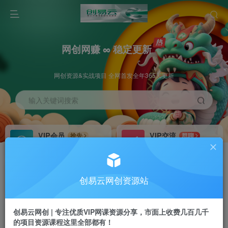
网创网赚 ∞ 稳定更新
网创资源&实战项目 全网首发全年365天更新
输入关键词搜索
VIP会员
VIP交流
抢先
群聊
免费下载全站资源
研究探讨更多创业项目路子。
VIP推广
招募站长
70%分佣
推荐
创易云网创资源站
会员专属推广链接
搭建同款网站，自己当老板
创易云网创 | 专注优质VIP网课资源分享，市面上收费几百几千
挂机
APP下载
项目
GO
的项目资源课程这里全部都有！
脚本卡密
站长V：cyyzy8