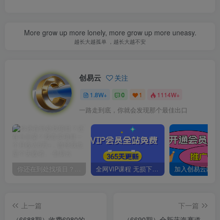
More grow up more lonely, more grow up more uneasy.
越长大越孤单 ，越长大越不安
创易云
关注
1.8W+
0
1
1114W+
一路走到底，你就会发现那个最佳出口
你还在到处找项目？还在当韭菜？我靠卖项目一个月收入5万+，曾经我也是个失败者。
全网VIP课程 无损下载~
上一篇
下一篇
（6688期）收费6980的
（6690期）全新蓝海赛道，