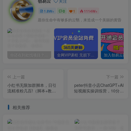
创易云
关注
1.8W+
0
1
1114W+
愿你生命中有够多的云翳，来造成一个美丽的黄昏
你还在到处找项目？还在当韭菜？我靠卖项目一个月收入5万+，曾经我也是个失败者。
全网VIP课程 无损下载~
上一篇
下一篇
小红书无限加群脚本，日引
peter抖音小店ChatGPT+AI
流精准粉几百!（脚本+教
短视频实操训练营，10分钟
程）
制作一条爆款带货视频，新
品上架7天引爆销量
相关推荐