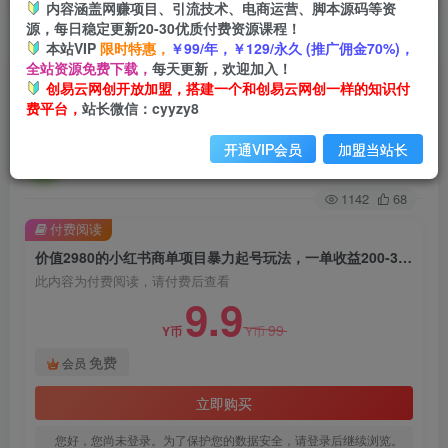
内容涵盖网赚项目、引流技术、电商运营、脚本源码等资
源，每日稳定更新20-30优质付费资源课程！
首页
创业课程
会员免费
正文
本站VIP
限时特惠，
￥99/年，￥129/永久 (推广佣金70%)，
全站资源免费下载，
每天更新，欢迎加入！
价值2980的小红书商单项目暴力起号玩法，一单
创易云网创开放加盟，搭建一个和创易云网创一样的知识付
费平台，
站长微信：cyyzy8
收益200-300（可批量放大）
开通VIP会员
加盟当站长
创易云
关注
2年前发布
1142
68
付费阅读
价值2980的小红书商单项目暴力起号玩法，一单收益200-300（可批量放大）
此内容为付费阅读，请付费后查看
9.9
99
Y币
Y币
免费
会员
立即购买
您好，您尚未登录。为了保护您的数据安全，请登录后继续浏览。