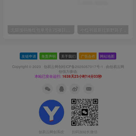
无限接码撸红包单号0.75项目无偿分享给你【揭秘】
小红
友链申请
-
免责声明
-
关于我们
-
广告合作
-
网站地图
Copyright © 2023 ·
创易云网创桂ICP备2025057017号-1
· 由
创易云网
创
强力驱动.
本站已安全运行:
1638天23小时14分34秒
扫码加站长微信
创易云网创系统