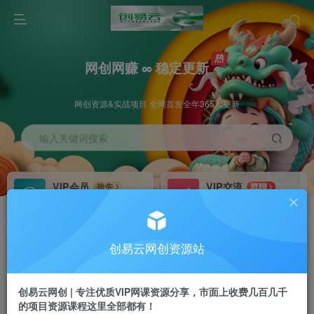
网创网赚 ∞ 稳定更新
网创资源&实战项目 全网首发全年365天更新
输入关键词搜索
VIP会员
VIP交流
抢先
群聊
免费下载全站资源
研究探讨更多创业项目路子。
VIP推广
招募站长
70%分佣
推荐
创易云网创资源站
会员专属推广链接
搭建同款网站，自己当老板
创易云网创 | 专注优质VIP网课资源分享，市面上收费几百几千
挂机
APP下载
项目
GO
的项目资源课程这里全部都有！
脚本卡密
站长V：cyyzy8