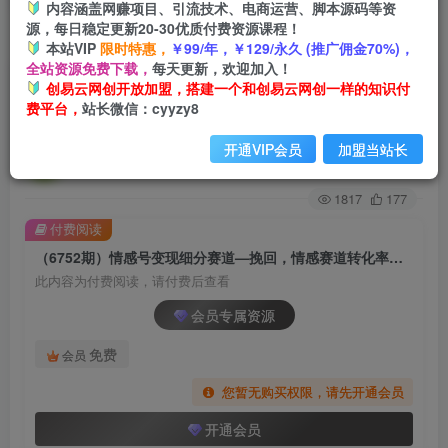
内容涵盖网赚项目、引流技术、电商运营、脚本源码等资
源，每日稳定更新20-30优质付费资源课程！
首页
创业课程
会员专属
正文
本站VIP
限时特惠，
￥99/年，￥129/永久 (推广佣金70%)，
全站资源免费下载，
每天更新，欢迎加入！
（6752期）情感号变现细分赛道—挽回，情感赛
创易云网创开放加盟，搭建一个和创易云网创一样的知识付
费平台，
站长微信：cyyzy8
道转化率天花板（附渠道）
开通VIP会员
加盟当站长
创易云
关注
2年前发布
1817
177
付费阅读
（6752期）情感号变现细分赛道—挽回，情感赛道转化率天花板（附渠道）
此内容为付费阅读，请付费后查看
会员专属资源
免费
会员
您暂无购买权限，请先开通会员
开通会员