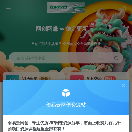
网创网赚 ∞ 稳定更新
网创资源&实战项目 全网首发全年365天更新
输入关键词搜索
VIP会员
VIP交流
抢先
群聊
免费下载全站资源
研究探讨更多创业项目路子。
VIP推广
招募站长
70%分佣
推荐
创易云网创资源站
会员专属推广链接
搭建同款网站，自己当老板
创易云网创 | 专注优质VIP网课资源分享，市面上收费几百几千
挂机
APP下载
项目
GO
的项目资源课程这里全部都有！
脚本卡密
站长V：cyyzy8