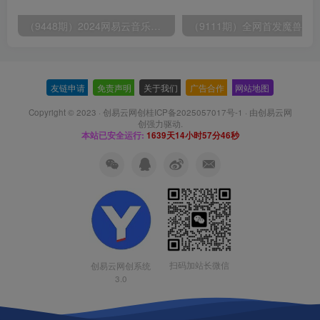
（9448期）2024网易云音乐人挂机项目，单机日入150+，无脑月入5000+
友链申请
-
免责声明
-
关于我们
-
广告合作
-
网站地图
Copyright © 2023 ·
创易云网创桂ICP备2025057017号-1
· 由
创易云网
创
强力驱动.
本站已安全运行:
1639天14小时57分47秒
扫码加站长微信
创易云网创系统
3.0