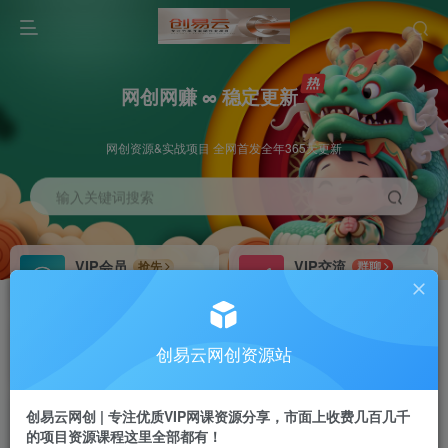
网创网赚 ∞ 稳定更新
网创资源&实战项目 全网首发全年365天更新
输入关键词搜索
VIP会员
VIP交流
抢先
群聊
免费下载全站资源
研究探讨更多创业项目路子。
VIP推广
招募站长
70%分佣
推荐
创易云网创资源站
会员专属推广链接
搭建同款网站，自己当老板
创易云网创 | 专注优质VIP网课资源分享，市面上收费几百几千
挂机
APP下载
项目
GO
的项目资源课程这里全部都有！
脚本卡密
站长V：cyyzy8