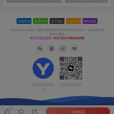
友链申请
-
免责声明
-
关于我们
-
广告合作
-
网站地图
Copyright © 2023 ·
创易云网创桂ICP备2025057017号-1
· 由
创易云网
创
强力驱动.
本站已安全运行:
1637天22小时8分26秒
扫码加站长微信
创易云网创系统
3.0
45
立即购买