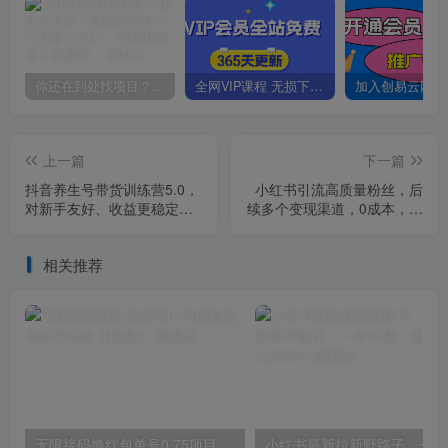
你还在到处找项目？还在当韭菜？我靠卖项目一个月收入5万+，曾经我也是个失败者。
全网VIP课程 无损下载~
上一篇
下一篇
抖音养生号带货训练营5.0，
小红书引流高质量粉丝，后
对新手友好、收益更稳定的
续多个变现渠道，0成本，一
玩法，让你带货收益爆炸
单赚三位数【揭秘】
（更新）
相关推荐
无限接码撸红包单号0.75项目无偿分享给你【揭秘】
小红