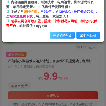
内容涵盖网赚项目、引流技术、电商运营、脚本源码等资
源，每日稳定更新20-30优质付费资源课程！
首页
创业课程
会员免费
正文
本站VIP
限时特惠，
￥99/年，￥129/永久 (推广佣金70%)，
全站资源免费下载，
每天更新，欢迎加入！
不知名小傅·游戏自达人计划，​当游戏不只是游
创易云网创开放加盟，搭建一个和创易云网创一样的知识付
费平台，
站长微信：cyyzy8
戏，利用好短视频才是游戏的新时代
开通VIP会员
加盟当站长
创易云
关注
2年前发布
1573
45
付费阅读
不知名小傅·游戏自达人计划，​当游戏不只是游戏，利用好短视频才是游戏的新时代
此内容为付费阅读，请付费后查看
9.9
99
Y币
Y币
免费
会员
立即购买
您好，您尚未登录。为了保护您的数据安全，请登录后继续浏览。