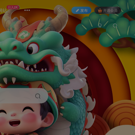
日入2K
网站
发布
开通会员