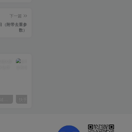
下一篇
目（附带去重参
数）
【阿里国际站】打造Top店铺&获得优质询盘客户，​95%的国际站讲师不会说的运营技巧
快手美女组合收益拼图引流，创业粉玩法，单日引流50+