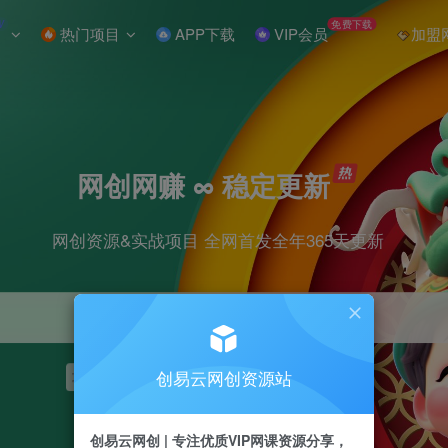
W
免费下载
热门项目
APP下载
VIP会员
加盟
网创网赚 ∞ 稳定更新
网创资源&实战项目 全网首发全年365天更新
创易云网创资源站
项目
抖音
引流
短视频
剪辑
小红书
创易云网创 | 专注优质VIP网课资源分享，