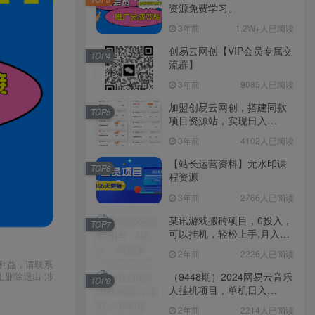
资源免费学习。
3年前
1.2W+人已阅读
创易云网创【VIP会员专属交
TOP4
流群】
3年前
9085人已阅读
加盟创易云网创，搭建同款
TOP5
项目资源站，实现日入
2000+
3年前
4102人已阅读
【站长运营资料】无水印课
TOP6
程资源
3年前
2766人已阅读
某讯游戏搬砖项目，0投入，
TOP7
可以挂机，轻松上手,月入
3000+上不封顶
2年前
2226人已阅读
利益，请联系
（9448期）2024网易云音乐
上删除退出 涉
TOP8
人挂机项目，单机日入
150+，无脑月入5000+
2年前
2214人已阅读