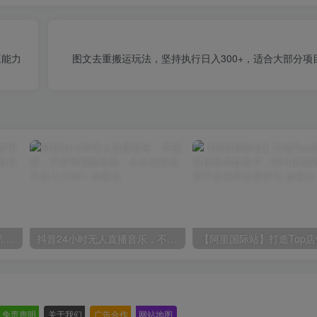
王能力
图文去重搬运玩法，坚持执行日入300+，适合大部分项
小红书最新拉新野路子，一部手机即可操作，一单15块，做得好日入2000+
抖音24小时无人直播音乐，不违规，不封号纯撸音浪，小白实操当天日入1000+
免责声明
-
关于我们
-
广告合作
-
网站地图