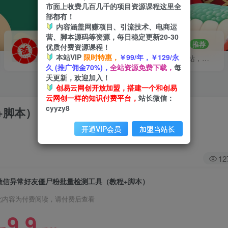
市面上收费几百几千的项目资源课程这里全
部都有！
内容涵盖网赚项目、引流技术、电商运
营、脚本源码等资源，每日稳定更新20-30
VIP推广
招募站长
70%分佣
推荐
优质付费资源课程！
本站VIP
限时特惠，
￥99/年，￥129/永
会员专属推广链接
搭建同款网站，自己当老板
久 (推广佣金70%)，
全站资源免费下载，
每
天更新，欢迎加入！
创易云网创开放加盟，搭建一个和创易
云网创一样的知识付费平台，
站长微信：
cyyzy8
+脚本）
开通VIP会员
加盟当站长
12
微信异常好友僵尸粉批量检测工具（教程+脚本）
此内容为付费阅读，请付费后查看
9.9