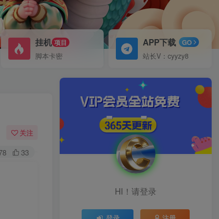
挂机
APP下载
项目
GO
脚本卡密
站长V：cyyzy8
关注
78
33
HI！请登录
登录
注册