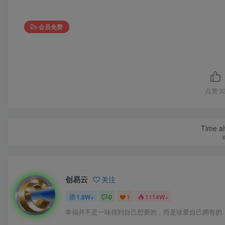
会员免费
点赞
3
Time al
创易云
关注
1.8W+
0
1
1114W+
幸福并不是一味得到自己想要的，而是珍爱自己拥有的