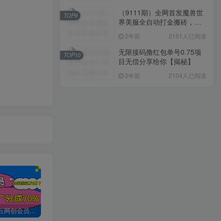
（9111期）全网首发魔兽世
TOP9
界美服全自动打金搬砖，日
入1000+，简单好操作，保
2年前
2151人已阅读
姆级教学
无限接码撸红包单号0.75项
TOP10
目无偿分享给你【揭秘】
2年前
2104人已阅读
加入创易云网创会员，全站资源免费学习。
创易云网创【VIP会员专属交流群】
加盟创易云网创，搭建同款项目资源站，实现日入2000+