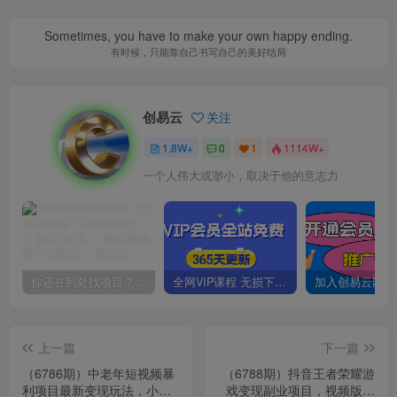
Sometimes, you have to make your own happy ending.
有时候，只能靠自己书写自己的美好结局
创易云
关注
1.8W+
0
1
1114W+
一个人伟大或渺小，取决于他的意志力
你还在到处找项目？还在当韭菜？我靠卖项目一个月收入5万+，曾经我也是个失败者。
全网VIP课程 无损下载~
上一篇
下一篇
（6786期）中老年短视频暴
（6788期）抖音王者荣耀游
利项目最新变现玩法，小白
戏变现副业项目，视频版一