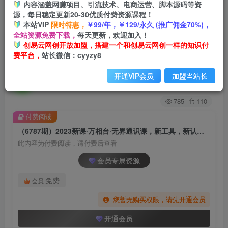
内容涵盖网赚项目、引流技术、电商运营、脚本源码等资
源，每日稳定更新20-30优质付费资源课程！
首页
创业课程
会员专属
正文
本站VIP
限时特惠，
￥99/年，￥129/永久 (推广佣金70%)，
全站资源免费下载，
每天更新，欢迎加入！
（6787期）2023新课·万相台·无界通识课，新工
创易云网创开放加盟，搭建一个和创易云网创一样的知识付
费平台，
站长微信：cyyzy8
具，新认知，新玩法！
开通VIP会员
加盟当站长
创易云
关注
2年前发布
785
110
付费阅读
（6787期）2023新课·万相台·无界通识课，新工具，新认知，新玩法！
此内容为付费阅读，请付费后查看
会员专属资源
免费
会员
您暂无购买权限，请先开通会员
开通会员