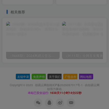
轻松月入1w+
条龙实操玩法分享给你
相关推荐
（9448期）2024网易云音乐人挂机项目，单机日入150+，无脑月入5000+
友链申请
-
免责声明
-
关于我们
-
广告合作
-
网站地图
Copyright © 2023 ·
创易云网创桂ICP备2025057017号-1
· 由
创易云网
创
强力驱动.
本站已安全运行:
1638天11小时14分23秒