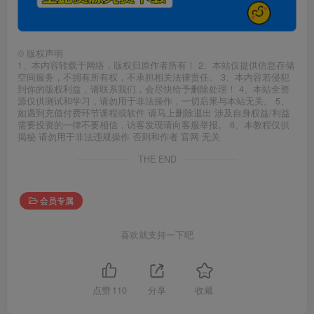
©
版权声明
1、本内容转载于网络，版权归原作者所有！ 2、本站仅提供信息存储
空间服务，不拥有所有权，不承担相关法律责任。 3、本内容若侵犯
到你的版权利益，请联系我们，会尽快给予删除处理！ 4、本站全资
源仅供测试和学习，请勿用于非法操作，一切后果与本站无关。 5、
如遇到充值付费环节课程或软件 请马上删除退出 涉及自身权益/利益
需要投资的一律不要相信，访客发现请向客服举报。 6、本教程仅供
揭秘 请勿用于非法违规操作 否则和作者 官网 无关
THE END
会员专属
喜欢就支持一下吧
点赞
110
分享
收藏