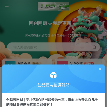
网创网赚 ∞ 稳定更新
网创资源&实战项目 全网首发全年365天更新
输入关键词搜索
VIP会员
VIP交流
抢先
群聊
免费下载全站资源
研究探讨更多创业项目路子。
VIP推广
招募站长
70%分佣
推荐
创易云网创资源站
会员专属推广链接
搭建同款网站，自己当老板
创易云网创 | 专注优质VIP网课资源分享，市面上收费几百几千
挂机
APP下载
项目
GO
的项目资源课程这里全部都有！
脚本卡密
站长V：cyyzy8