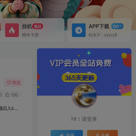
挂机
APP下载
项目
GO
脚本卡密
站长V：cyyzy8
关注
0
150
（6800期）影音优盘计划，三种连环套变现，环环相扣，一部手机就能实现日入300+
HI！请登录
登录
注册