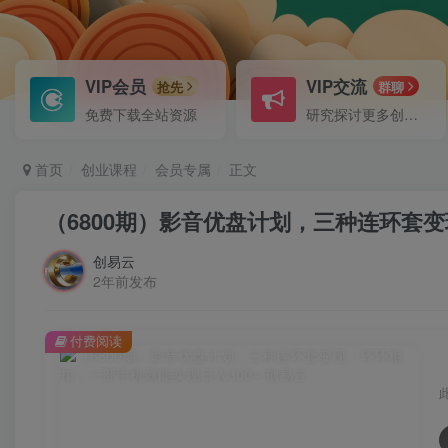
VIP会员
VIP交流
抢先
群聊
免费下载全站资源
研究探讨更多创业项目路子。
首页
创业课程
会员专属
正文
（6800期）影音优盘计划，三种连环套变
创易云
2年前发布
付费阅读