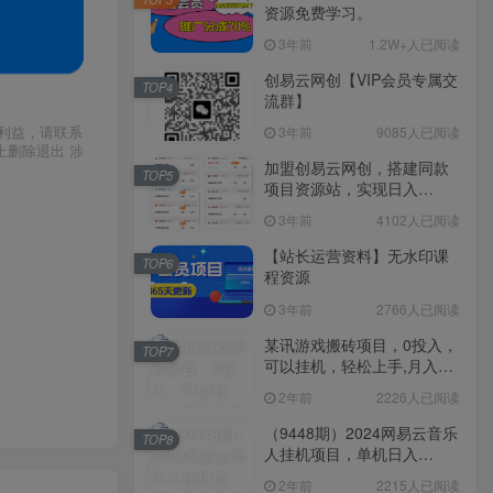
资源免费学习。
3年前
1.2W+人已阅读
创易云网创【VIP会员专属交
TOP4
流群】
利益，请联系
3年前
9085人已阅读
上删除退出 涉
加盟创易云网创，搭建同款
TOP5
项目资源站，实现日入
2000+
3年前
4102人已阅读
【站长运营资料】无水印课
TOP6
程资源
3年前
2766人已阅读
某讯游戏搬砖项目，0投入，
TOP7
可以挂机，轻松上手,月入
3000+上不封顶
2年前
2226人已阅读
（9448期）2024网易云音乐
TOP8
人挂机项目，单机日入
150+，无脑月入5000+
2年前
2215人已阅读