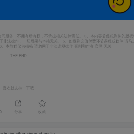
空间服务，不拥有所有权，不承担相关法律责任。 3、本内容若侵犯到你的版权
于非法操作，一切后果与本站无关。 5、如遇到充值付费环节课程或软件 请马
6、本教程仅供揭秘 请勿用于非法违规操作 否则和作者 官网 无关
THE END
喜欢就支持一下吧
0
分享
收藏
 is the other shore of reality.