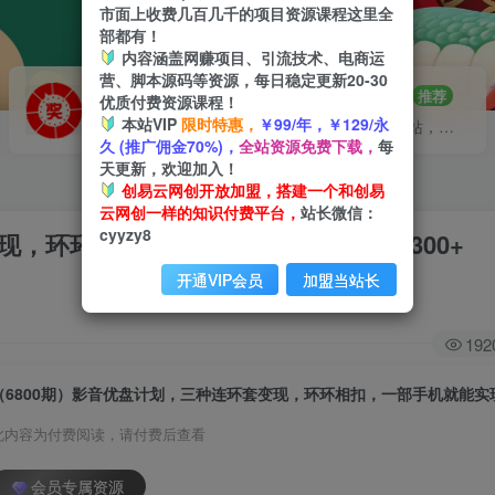
市面上收费几百几千的项目资源课程这里全
部都有！
内容涵盖网赚项目、引流技术、电商运
营、脚本源码等资源，每日稳定更新20-30
VIP推广
招募站长
70%分佣
推荐
优质付费资源课程！
本站VIP
限时特惠，
￥99/年，￥129/永
会员专属推广链接
搭建同款网站，自己当老板
久 (推广佣金70%)，
全站资源免费下载，
每
天更新，欢迎加入！
创易云网创开放加盟，搭建一个和创易
云网创一样的知识付费平台，
站长微信：
cyyzy8
现，环环相扣，一部手机就能实现日入300+
开通VIP会员
加盟当站长
192
此内容为付费阅读，请付费后查看
会员专属资源