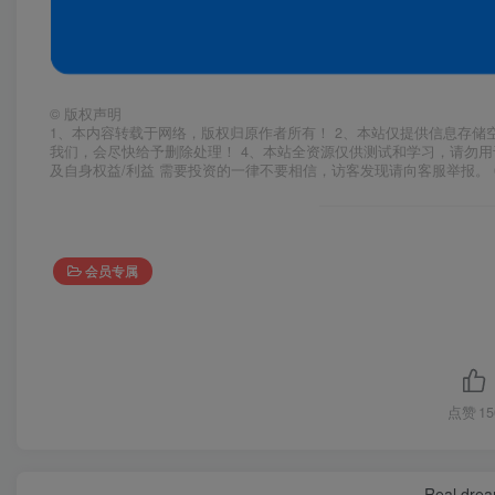
©
版权声明
1、本内容转载于网络，版权归原作者所有！ 2、本站仅提供信息存储
我们，会尽快给予删除处理！ 4、本站全资源仅供测试和学习，请勿用
及自身权益/利益 需要投资的一律不要相信，访客发现请向客服举报。 
会员专属
点赞
15
Real dream