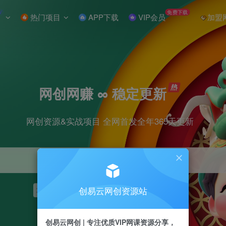
W
免费下载
热门项目
APP下载
VIP会员
加盟
网创网赚 ∞ 稳定更新
网创资源&实战项目 全网首发全年365天更新
创易云网创资源站
项目
抖音
引流
短视频
剪辑
小红书
创易云网创 | 专注优质VIP网课资源分享，